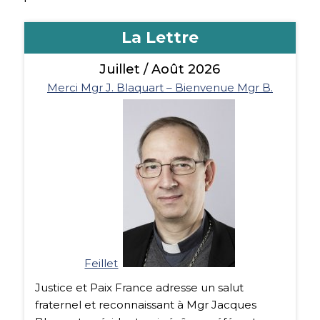
La Lettre
Juillet / Août 2026
1
2
3
›
»
Page 1 sur 173
Merci Mgr J. Blaquart – Bienvenue Mgr B.
Feillet
Justice et Paix France adresse un salut
fraternel et reconnaissant à Mgr Jacques