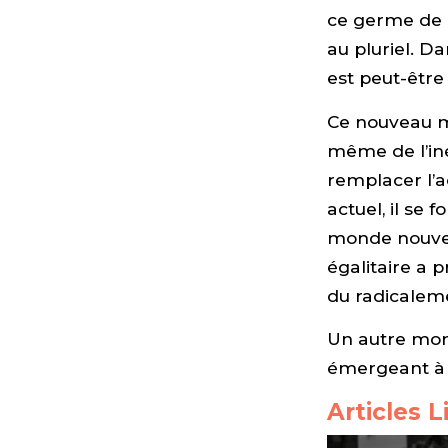
ce germe de n
au pluriel. D
est peut-être
Ce nouveau mo
même de l’inég
remplacer l’a
actuel, il se 
monde nouveau
égalitaire a p
du radicaleme
Un autre mond
émergeant à t
Articles L