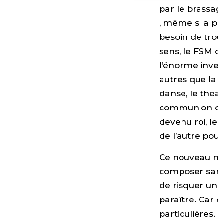
par le brassa
, même si a p
besoin de tro
sens, le FSM c
l’énorme inv
autres que la 
danse, le thé
communion qu
devenu roi, 
de l’autre pou
Ce nouveau mo
composer sans
de risquer une
paraître. Car
particulières