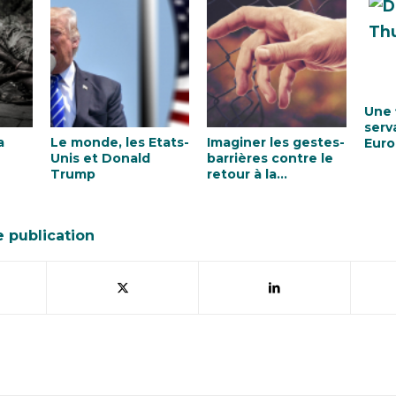
Une 
serv
a
Le monde, les Etats-
Imaginer les gestes-
Euro
Unis et Donald
barrières contre le
de la
Trump
retour à la
production d’avant-
crise
e publication