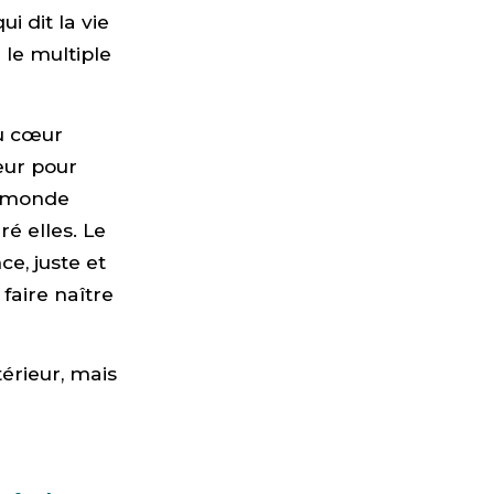
i dit la vie
le multiple
au cœur
ieur pour
du monde
ré elles. Le
e, juste et
faire naître
érieur, mais