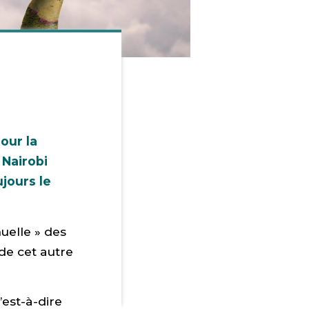
our la
 Nairobi
ujours le
uelle » des
de cet autre
est-à-dire