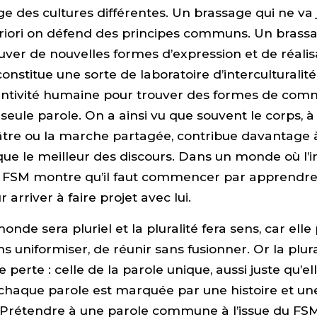
ge des cultures différentes. Un brassage qui ne va 
riori on défend des principes communs. Un brassa
uver de nouvelles formes d’expression et de réalis
onstitue une sorte de laboratoire d’interculturalité
entivité humaine pour trouver des formes de com
seule parole. On a ainsi vu que souvent le corps, à 
âtre ou la marche partagée, contribue davantage à
e le meilleur des discours. Dans un monde où l’
le FSM montre qu’il faut commencer par apprendre
r arriver à faire projet avec lui.
nde sera pluriel et la pluralité fera sens, car ell
 uniformiser, de réunir sans fusionner. Or la plur
 perte : celle de la parole unique, aussi juste qu’el
 chaque parole est marquée par une histoire et u
. Prétendre à une parole commune à l’issue du FSM,