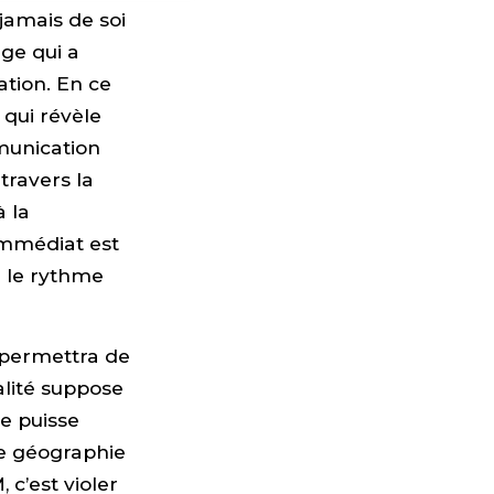
jamais de soi
ge qui a
ation. En ce
 qui révèle
munication
travers la
 la
immédiat est
 le rythme
e permettra de
alité suppose
le puisse
ne géographie
 c’est violer