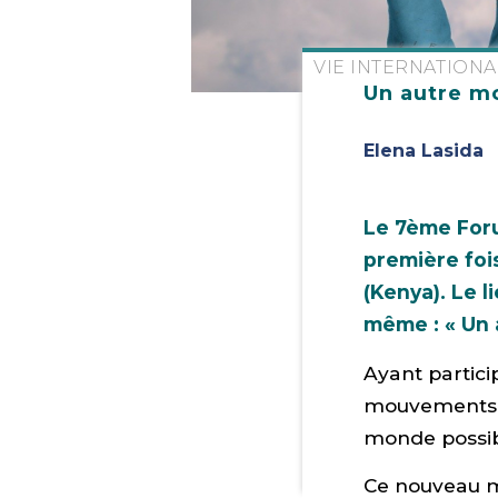
VIE INTERNATION
Un autre mo
Elena Lasida
Le 7ème Forum
première fois
(Kenya). Le l
même : « Un 
Ayant partici
mouvements al
monde possib
Ce nouveau mo