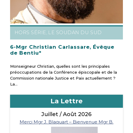
HORS SÉRIE
LE SOUDAN DU SUD
,
6-Mgr Christian Carlassare, Évêque
de Bentiu*
Monseigneur Christian, quelles sont les principales
préoccupations de la Conférence épiscopale et de la
Commission nationale Justice et Paix actuellement ?
La…
La Lettre
Juillet / Août 2026
‹
1
2
3
4
›
»
Page 2 sur 173
Merci Mgr J. Blaquart – Bienvenue Mgr B.