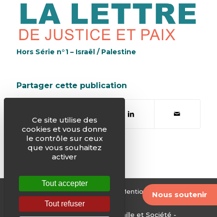
Hors Série n°1 – Israël / Palestine
Partager cette publication
Ce site utilise des
cookies et vous donne
le contrôle sur ceux
que vous souhaitez
activer
Tout accepter
© Justice & Paix -
Plan du site
-
Mentions légales
-
Nous soutenir
Archives
Tout refuser
Edité par le Service National Famille et Société -