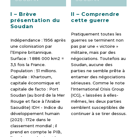
I – Brève
II – Comprendre
présentation du
cette guerre
Soudan
Pratiquement toutes les
Indépendance : 1956 après
guerres se terminent non
une colonisation par
pas par une « victoire »
l’Empire britannique.
militaire, mais par des
Surface : 1 886 000 km2 =
négociations. Toutefois au
3,5 fois la France.
Soudan, aucune des
Population : 51 millions.
parties ne semble prête à
Capitale : Khartoum,
entamer des négociations
capitale économique et
sérieuses. Comme le note
capitale de facto : Port
l'International Crisis Group
Soudan (au bord de la Mer
(ICG), « laissées à elles-
Rouge et face à l’Arabie
mêmes, les deux parties
Saoudite) IDH - Indice du
semblent susceptibles de
développement humain
continuer à se tirer dessus.
(2021) : 172e dans le
classement mondial ; il
prend en compte le PIB,