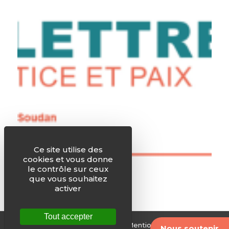
Ce site utilise des
cookies et vous donne
IV – Résister et agir
le contrôle sur ceux
que vous souhaitez
activer
Tout accepter
© Justice & Paix -
Plan du site
-
Mentions légales
-
Nous soutenir