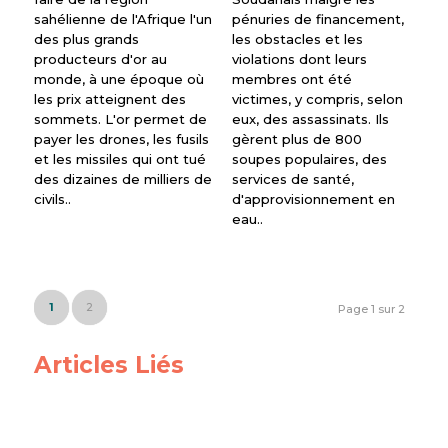
sahélienne de l'Afrique l'un
pénuries de financement,
des plus grands
les obstacles et les
producteurs d'or au
violations dont leurs
monde, à une époque où
membres ont été
les prix atteignent des
victimes, y compris, selon
sommets. L'or permet de
eux, des assassinats. Ils
payer les drones, les fusils
gèrent plus de 800
et les missiles qui ont tué
soupes populaires, des
des dizaines de milliers de
services de santé,
civils..
d'approvisionnement en
eau..
1
2
Page 1 sur 2
Articles Liés