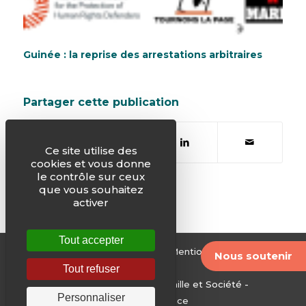
Guinée : la reprise des arrestations arbitraires
Partager cette publication
Ce site utilise des
cookies et vous donne
le contrôle sur ceux
que vous souhaitez
activer
Tout accepter
© Justice & Paix -
Plan du site
-
Mentions légales
-
Nous soutenir
Archives
Tout refuser
Edité par le Service National Famille et Société -
Personnaliser
Conférence des évêques de France