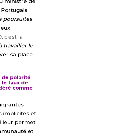
u ministre de
s Portugais
e poursuites
reux
 c’est la
travailler le
ver sa place
de polarité
 le taux de
sidéré comme
migrantes
 implicites et
il leur permet
ommunauté et