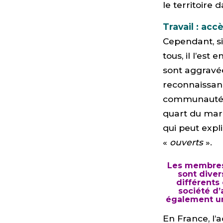
le territoire d
Travail : accè
Cependant, s
tous, il l’est
sont aggravée
reconnaissanc
communauté d’
quart du marc
qui peut expl
«
ouverts
».
Les membres 
sont diver
différents
société d’
également un
En France, l’