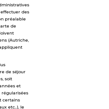
dministratives
r effectuer des
on préalable
carte de
doivent
ens (Autriche,
appliquent
lus
re de séjour
, soit
 années et
 régularisées
t certains
ux etc..), le