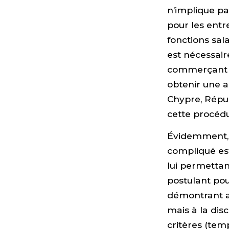
n’implique pa
pour les entre
fonctions sal
est nécessair
commerçant ét
obtenir une a
Chypre, Répu
cette procéd
Évidemment, l
compliqué est
lui permettan
postulant pou
démontrant av
mais à la dis
critères (temp