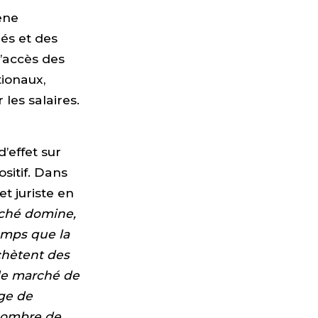
ène
és et des
l’accès des
tionaux,
les salaires.
’effet sur
ositif. Dans
t juriste en
rché domine,
emps que la
achètent des
 le marché de
age de
 nombre de