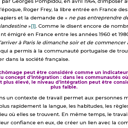
e par Georges Pompidou, en avril 1964, d’imposer a
e l’époque, Roger Frey, la libre entrée en France de
apiers et la demande de «
ne pas entreprendre d
clandestine
»
[1]
. Comme le disent encore de nomb
nt émigré en France entre les années 1960 et 1980,
’arriver à Paris le dimanche soir et de commencer à 
 qui a permis à la communauté portugaise de trou
er dans la société française.
 chômage peut être considéré comme un indicateur 
u concept d’intégration : dans les communautés où
 plus élevé, le niveau d’intégration peut être con
plus faible.
ans un contexte de travail permet aux personnes 
lus rapidement la langue, les habitudes, les règles
 lieu où elles se trouvent. En même temps, le trava
leur confiance en eux, de créer un lien avec la c