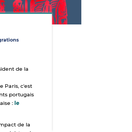
grations
sident de la
 Paris, c’est
nts portugais
aise :
le
impact de la