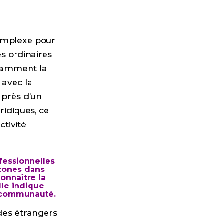
complexe pour
és ordinaires
otamment la
 avec la
 près d’un
ridiques, ce
ctivité
fessionnelles
htones dans
onnaître la
lle indique
e communauté.
 des étrangers