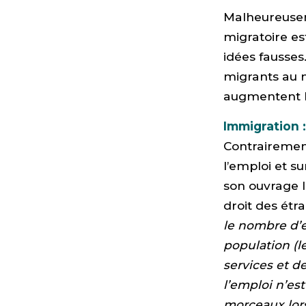
Malheureusem
migratoire es
idées fausses.
migrants au m
augmentent la
Immigration 
Contrairement
l’emploi et su
son ouvrage l
droit des étr
le nombre d’
population (l
services et d
l’emploi n’es
morceaux lor