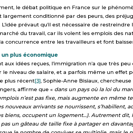
ent, le débat politique en France sur le phénom
t largement conditionné par des peurs, des préjug
 L’idée prévaut qu’il est nécessaire de restreindre 
arché du travail, car ils volent les emplois des na
 concurrence entre les travailleurs et font baisser 
: un plus économique
 aux idées reçues, l’immigration n’a que très peu d
r le niveau de salaire, et a parfois même un effet p
e plus récent
[3]
, Sophie-Anne Bisiaux, chercheuse e
angers, affirme que «
dans un pays où la loi du ma
emplois n’est pas fixe, mais augmente en même t
es nouveaux arrivants se nourrissent, s’habillent, 
es biens, occupent un logement…). Autrement dit,
t pas un gâteau de taille fixe à partager en davant
sque le nombre de convives se multiplie, mais le