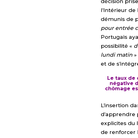
décision pris
l’Intérieur d
démunis de p
pour entrée 
Portugais aya
possibilité «
d
lundi matin
»
et de s’intégr
Le taux de
négative d
chômage est
L’insertion d
d’apprendre p
explicites du
de renforcer 