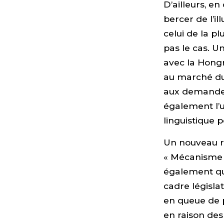
D’ailleurs, en
bercer de l’il
celui de la p
pas le cas. U
avec la Hongr
au marché du 
aux demandeur
également l’u
linguistique 
Un nouveau r
« Mécanisme N
également que
cadre législa
en queue de p
en raison des