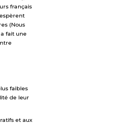
urs français
ésespèrent
res (Nous
a fait une
ntre
lus faibles
lité de leur
atifs et aux