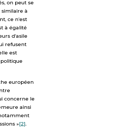
és, on peut se
 similaire à
t, ce n’est
t à égalité
urs d’asile
ui refusent
lle est
politique
rche européen
ntre
ui concerne le
demeure ainsi
e, notamment
ssions »
[2]
.