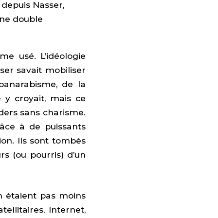
 depuis Nasser,
 une double
e usé. L’idéologie
sser savait mobiliser
panarabisme, de la
 y croyait, mais ce
aders sans charisme.
âce à de puissants
ion. Ils sont tombés
 (ou pourris) d’un
n étaient pas moins
llitaires, Internet,