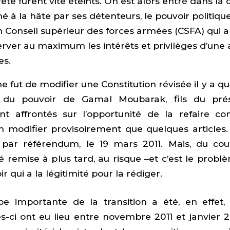
ête furent vite éteints. On est alors entré dans la
é à la hâte par ses détenteurs, le pouvoir politiqu
 Conseil supérieur des forces armées (CSFA) qui a
erver au maximum les intérêts et privilèges d’une
es.
e fut de modifier une Constitution révisée il y a 
s du pouvoir de Gamal Moubarak, fils du prés
ont affrontés sur l’opportunité de la refaire 
en modifier provisoirement que quelques articles. 
 par référendum, le 19 mars 2011. Mais, du cou
té remise à plus tard, au risque –et c’est le pr
r qui a la légitimité pour la rédiger.
e importante de la transition a été, en effet, 
les-ci ont eu lieu entre novembre 2011 et janvier 