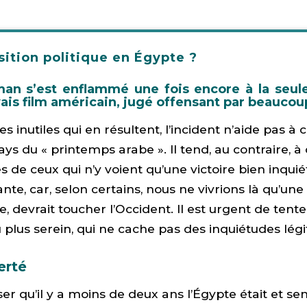
sition politique en Égypte ?
n s’est enflammé une fois encore à la seul
vais film américain, jugé offensant par beauc
s inutiles qui en résultent, l’incident n’aide pas 
ys du « printemps arabe ». Il tend, au contraire, à
s de ceux qui n’y voient qu’une victoire bien inqui
ante, car, selon certains, nous ne vivrions là qu’un
, devrait toucher l’Occident. Il est urgent de tent
 plus serein, qui ne cache pas des inquiétudes légi
erté
ser qu’il y a moins de deux ans l’Égypte était et 