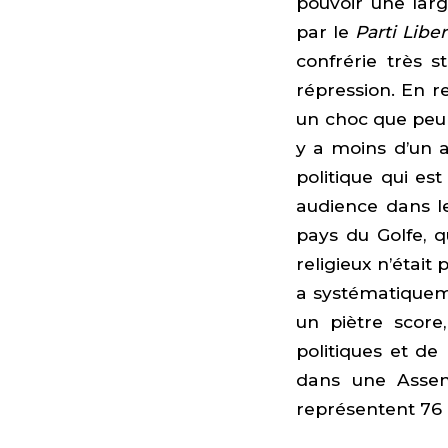
pouvoir une larg
par le
Parti Liber
confrérie très s
répression. En re
un choc que peu 
y a moins d’un an
politique qui es
audience dans le
pays du Golfe, q
religieux n’était
a systématique
un piètre score
politiques et de
dans une Assem
représentent 76 