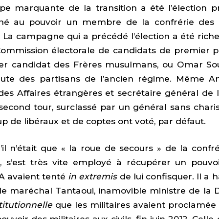
pe marquante de la transition a été l’élection pr
né au pouvoir un membre de la confrérie des
a campagne qui a précédé l’élection a été riche 
 Commission électorale de candidats de premier
ier candidat des Frères musulmans, ou Omar So
ute des partisans de l’ancien régime. Même A
des Affaires étrangères et secrétaire général de l
second tour, surclassé par un général sans char
p de libéraux et de coptes ont voté, par défaut.
l n’était que « la roue de secours » de la confrér
s’est très vite employé à récupérer un pouvoir
FA avaient tenté
in extremis
de lui confisquer. Il a
 le maréchal Tantaoui, inamovible ministre de la D
titutionnelle
que les militaires avaient proclamée
uvoir des militaires aux civils, fin juin 2012. Celle