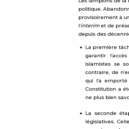
Les lampions de la f
politique. Abandonn
provisoirement à un
l’
interim
et de prés
depuis des décenni
La première tâch
garantir l’accè
islamistes se s
contraire, de n’
qui l’a emporté
Constitution a é
ne plus bien savoi
La seconde étap
législatives. Cel