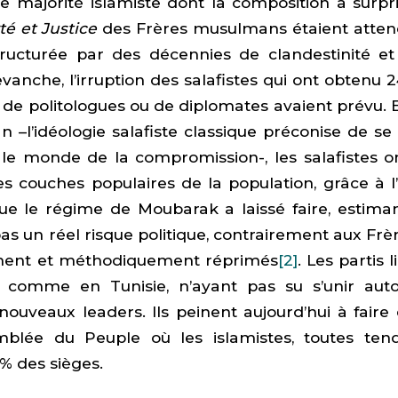
e majorité islamiste dont la composition a surpr
té et Justice
des Frères musulmans étaient attendu
tructurée par des décennies de clandestinité et
vanche, l’irruption des salafistes qui ont obtenu 
de politologues ou de diplomates avaient prévu. En
 –l’idéologie salafiste classique préconise de se t
t le monde de la compromission-, les salafistes 
s couches populaires de la population, grâce à l
ue le régime de Moubarak a laissé faire, estima
 pas un réel risque politique, contrairement aux Fr
ment et méthodiquement réprimés
[2]
. Les partis l
, comme en Tunisie, n’ayant pas su s’unir aut
 nouveaux leaders. Ils peinent aujourd’hui à faire
blée du Peuple où les islamistes, toutes ten
% des sièges.