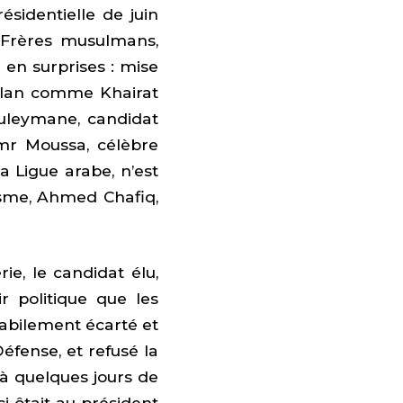
ésidentielle de juin
 Frères musulmans,
en surprises : mise
 plan comme Khairat
uleymane, candidat
mr Moussa, célèbre
a Ligue arabe, n’est
isme, Ahmed Chafiq,
ie, le candidat élu,
 politique que les
 habilement écarté et
éfense, et refusé la
 à quelques jours de
-ci ôtait au président