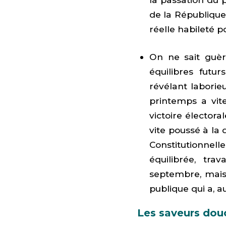
de la République
réelle habileté po
On ne sait guère
équilibres futur
révélant labori
printemps a vite
victoire électora
vite poussé à la 
Constitutionnel
équilibrée, tra
septembre, mais 
publique qui a, a
Les saveurs dou