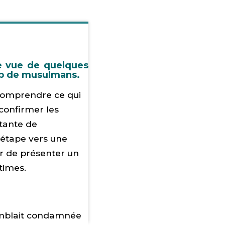
e vue de quelques
oup de musulmans.
à comprendre ce qui
 confirmer les
étante de
e étape vers une
er de présenter un
times.
semblait condamnée