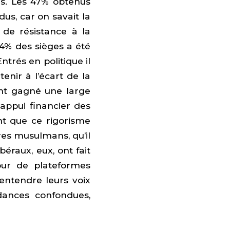
is. Les 47% obtenus
s, car on savait la
 de résistance à la
24% des sièges a été
trés en politique il
enir à l’écart de la
ont gagné une large
’appui financier des
nt que ce rigorisme
ères musulmans, qu’il
ibéraux, eux, ont fait
our de plateformes
 entendre leurs voix
dances confondues,