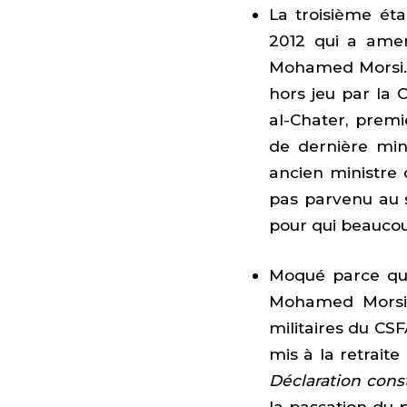
La troisième éta
2012 qui a ame
Mohamed Morsi. L
hors jeu par la
al-Chater, prem
de dernière min
ancien ministre 
pas parvenu au 
pour qui beaucou
Moqué parce qu’i
Mohamed Morsi, 
militaires du CS
mis à la retraite
Déclaration cons
la passation du po