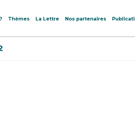
?
Thèmes
La Lettre
Nos partenaires
Publicat
2