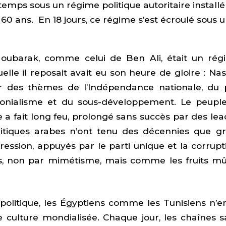
temps sous un régime politique autoritaire installé
 60 ans. En 18 jours, ce régime s’est écroulé sous
ubarak, comme celui de Ben Ali, était un régim
uelle il reposait avait eu son heure de gloire : Na
ur des thèmes de l’Indépendance nationale, du 
olonialisme et du sous-développement. Le peuple
e a fait long feu, prolongé sans succès par des le
itiques arabes n’ont tenu des décennies que gr
ession, appuyés par le parti unique et la corrupt
non par mimétisme, mais comme les fruits mûrs
politique, les Égyptiens comme les Tunisiens n’e
culture mondialisée. Chaque jour, les chaînes sate