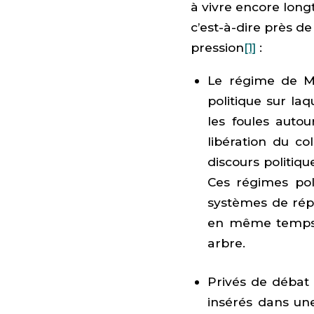
à vivre encore long
c’est-à-dire près de
pression
[1]
:
Le régime de Mo
politique sur laq
les foules auto
libération du c
discours politiqu
Ces régimes pol
systèmes de répr
en même temps, 
arbre.
Privés de débat 
insérés dans une 