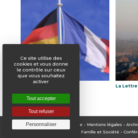
Ce site utilise des
cookies et vous donne
le contrôle sur ceux
que vous souhaitez
activer
La Lettre d’avril 2019
La Lettre
Tout accepter
Tout refuser
Personnaliser
© Justice & Paix -
Plan du site
-
Mentions légales
-
Archi
Edité par le Service National Famille et Société - Con