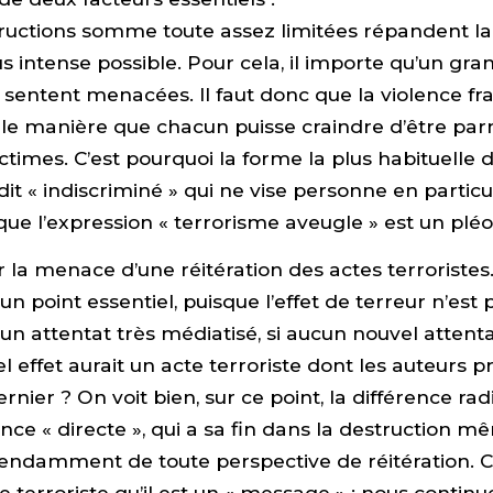
uctions somme toute assez limitées répandent la 
lus intense possible. Pour cela, il importe qu’un g
sentent menacées. Il faut donc que la violence fr
lle manière que chacun puisse craindre d’être par
ctimes. C’est pourquoi la forme la plus habituelle 
 dit « indiscriminé » qui ne vise personne en particu
 que l’expression « terrorisme aveugle » est un pl
r la menace d’une réitération des actes terroristes.
 point essentiel, puisque l’effet de terreur n’est p
 attentat très médiatisé, si aucun nouvel attenta
el effet aurait un acte terroriste dont les auteurs 
ernier ? On voit bien, sur ce point, la différence ra
ence « directe », qui a sa fin dans la destruction mê
pendamment de toute perspective de réitération. C
te terroriste qu’il est un « message » : nous continu