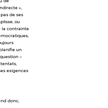
u de
ndirecte »,
n pas de ses
mplisse, ou
 la contrainte
démocratiques,
oujours
planifie un
 question –
tentats,
 ses exigences
pend donc,