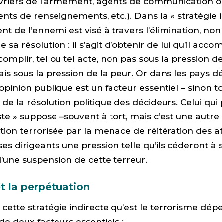
uvriers de l’armement, agents de communication o
ents de renseignements, etc.). Dans la « stratégie i
ent de l’ennemi est visé à travers l’élimination, no
e sa résolution : il s’agit d’obtenir de lui qu’il acco
omplir, tel ou tel acte, non pas sous la pression de
ais sous la pression de la peur. Or dans les pays 
l’opinion publique est un facteur essentiel – sinon t
de la résolution politique des décideurs. Celui qui 
iste » suppose –souvent à tort, mais c’est une autre
tion terrorisée par la menace de réitération des at
ses dirigeants une pression telle qu’ils céderont à
une suspension de cette terreur.
t la perpétuation
e cette stratégie indirecte qu’est le terrorisme dé
de deux facteurs essentiels :