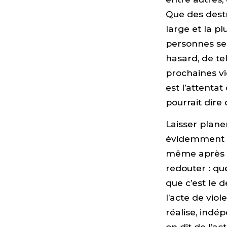
Que des destr
large et la p
personnes se 
hasard, de te
prochaines vi
est l’attentat
pourrait dire
Laisser plane
évidemment un
même après un
redouter : qu
que c’est le d
l’acte de viol
réalise, indé
on dit de l’ac