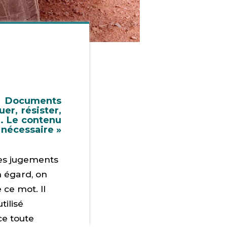
ion Documents
r, résister,
n. Le contenu
 nécessaire »
 des jugements
n égard, on
 ce mot. Il
tilisé
e toute