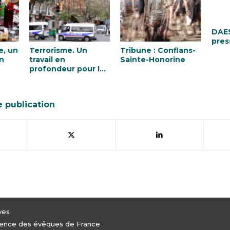
DAES
pres
e, un
Terrorisme. Un
Tribune : Conflans-
n
travail en
Sainte-Honorine
profondeur pour la
justice et la paix
e publication
ves
férence des évêques de France