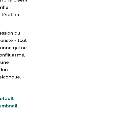
ifie
itération
ession du
riste « tout
sonne qui ne
onflit armé,
 une
tion
elconque. »