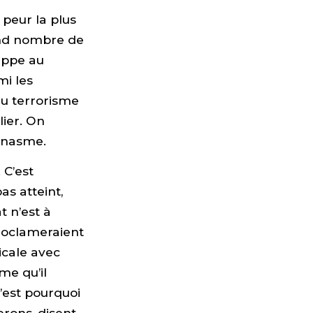
peur la plus
rand nombre de
appe au
mi les
du terrorisme
lier. On
éonasme.
 C’est
as atteint,
t n’est à
proclameraient
dicale avec
me qu’il
’est pourquoi
erons, disent