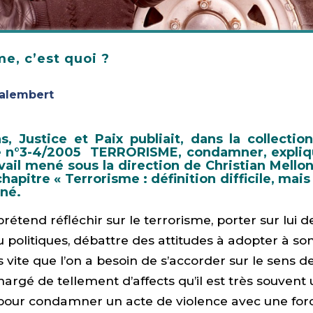
me, c’est quoi ?
alembert
ns, Justice et Paix publiait, dans la collect
le n°3-4/2005 TERRORISME, condamner, explique
avail mené sous la direction de Christian Mello
hapitre « Terrorisme : définition difficile, mais
iné.
prétend réfléchir sur le terrorisme, porter sur lui
u politiques, débattre des attitudes à adopter à so
s vite que l’on a besoin de s’accorder sur le sens de
hargé de tellement d’affects qu’il est très souvent u
our condamner un acte de violence avec une forc