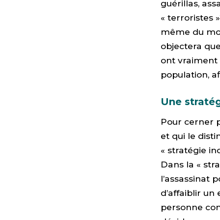
guérillas, ass
« terroristes
même du mot :
objectera que 
ont vraiment 
population, af
Une stratég
Pour cerner p
et qui le dist
« stratégie in
Dans la « stra
l’assassinat po
d’affaiblir u
personne con