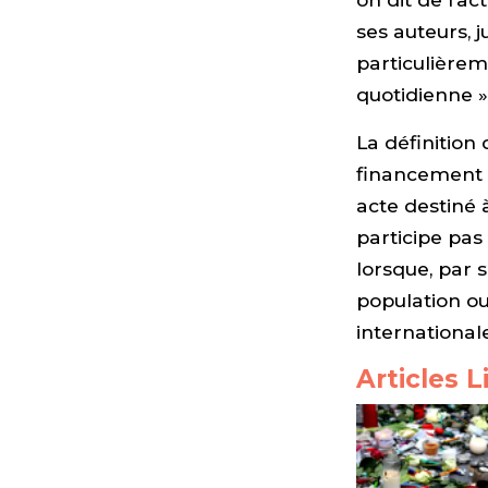
ses auteurs, j
particulièrem
quotidienne » 
La définition
financement d
acte destiné 
participe pas
lorsque, par 
population o
international
Articles L