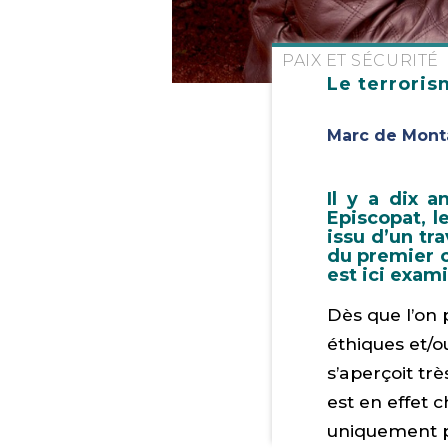
PAIX ET SÉCURITÉ
Le terroris
Marc de Mont
Il y a dix a
Episcopat, 
issu d’un tr
du premier c
est ici exam
Dès que l’on 
éthiques et/o
s’aperçoit trè
est en effet c
uniquement p