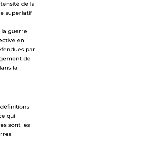
ntensité de la
e superlatif
 la guerre
ective en
défendues par
jugement de
dans la
définitions
ce qui
es sont les
rres,