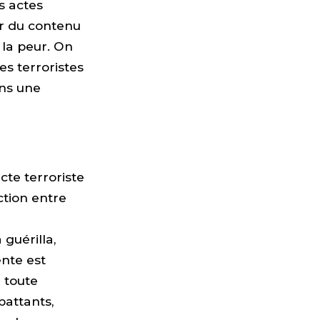
es actes
ir du contenu
 la peur. On
es terroristes
ans une
cte terroriste
nction entre
 guérilla,
lente est
 toute
battants,