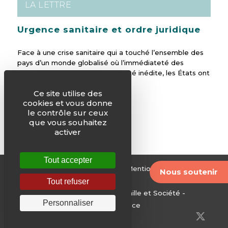
LA LETTRE
Urgence sanitaire et ordre juridique
Face à une crise sanitaire qui a touché l’ensemble des
pays d’un monde globalisé où l’immédiateté des
communications crée une ubiquité inédite, les États ont
été en première ligne.
Ce site utilise des
cookies et vous donne
le contrôle sur ceux
que vous souhaitez
activer
Tout accepter
© Justice & Paix -
Plan du site
-
Mentions légales
-
Nous soutenir
Archives
Tout refuser
Edité par le Service National Famille et Société -
Personnaliser
Conférence des évêques de France