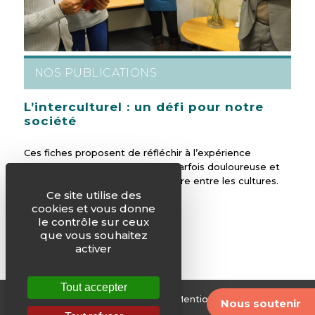
NOS PUBLICATIONS
L’interculturel : un défi pour notre
société
Ces fiches proposent de réfléchir à l’expérience
féconde et enrichissante, mais parfois douloureuse et
toujours complexe, de la rencontre entre les cultures.
Ce site utilise des
cookies et vous donne
le contrôle sur ceux
que vous souhaitez
activer
Tout accepter
© Justice & Paix -
Plan du site
-
Mentions légales
-
Nous soutenir