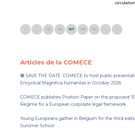
circulati
«
‹
155
156
157
158
159
›
»
Articles de la COMECE
🔴 SAVE THE DATE: COMECE to host public presentati
Encyclical Magnifica humanitas in October 2026
COMECE publishes Position Paper on the proposed “EU
Regime for a European corporate legal framework
Young Europeans gather in Belgium for the third edit
Summer School