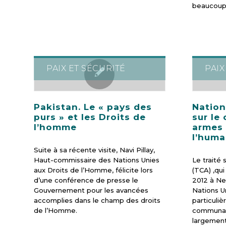
beaucoup
PAIX ET SÉCURITÉ
PAIX
Pakistan. Le « pays des
Nation
purs » et les Droits de
sur le
l’homme
armes 
l’huma
Suite à sa récente visite, Navi Pillay,
Haut-commissaire des Nations Unies
Le traité
aux Droits de l’Homme, félicite lors
(TCA) ,qui
d’une conférence de presse le
2012 à Ne
Gouvernement pour les avancées
Nations U
accomplies dans le champ des droits
particuliè
de l’Homme.
communaut
largement