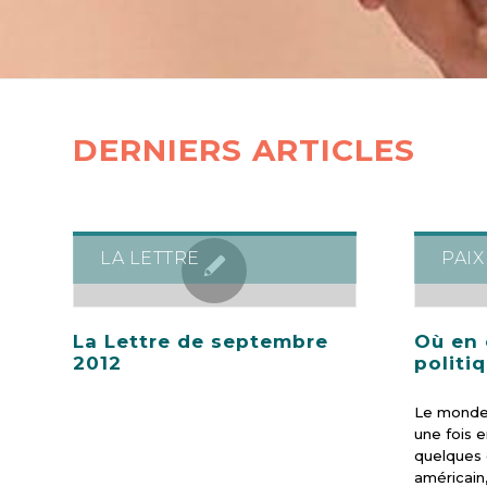
DERNIERS ARTICLES
LA LETTRE
PAIX
La Lettre de septembre
Où en 
2012
politi
Le monde
une fois 
quelques 
américain