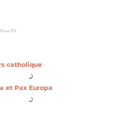
57 sur 173
rs catholique
cia et Pax Europa