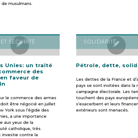
 de musulmans.
 ET SÉCURITÉ
SOLIDARITÉ
s Unies: un traité
Pétrole, dette, solid
 commerce des
en faveur de
Les dettes de la France et d’
in
pays se sont invitées dans la
campagne électorale. Les ten
 sur le commerce des armes
touchent des pays européen
 doit être négocié en juillet
s’exacerbent et leurs financ
w York sous l’égide des
extérieurs sont menacés.
nies, a une importance
re aux yeux de la
é catholique, très
 investie contre la