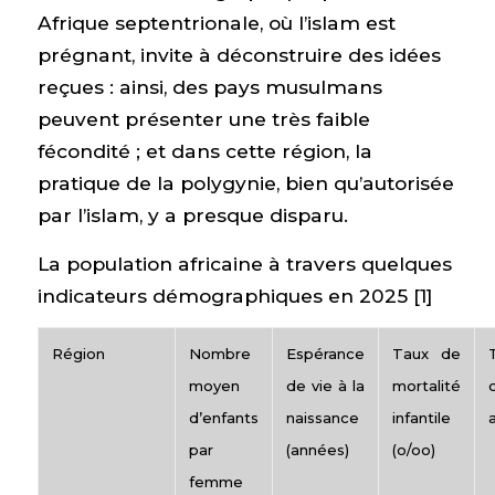
Afrique septentrionale, où l’islam est
prégnant, invite à déconstruire des idées
reçues : ainsi, des pays musulmans
peuvent présenter une très faible
fécondité ; et dans cette région, la
pratique de la polygynie, bien qu’autorisée
par l’islam, y a presque disparu.
La population africaine à travers quelques
indicateurs démographiques en 2025 [1]
Région
Nombre
Espérance
Taux de
moyen
de vie à la
mortalité
d’enfants
naissance
infantile
par
(années)
(o/oo)
femme