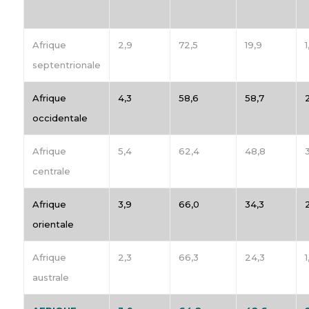
Afrique
2,9
72,5
19,9
1
septentrionale
Afrique
4,3
58,6
58,7
occidentale
Afrique
5,4
62,4
48,8
centrale
Afrique
3,9
66,0
34,3
orientale
Afrique
2,3
66,3
24,3
1
australe