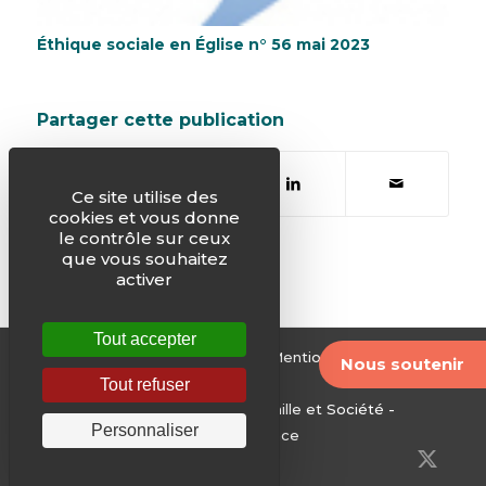
Éthique sociale en Église n° 56 mai 2023
Partager cette publication
Ce site utilise des
cookies et vous donne
le contrôle sur ceux
que vous souhaitez
activer
Tout accepter
© Justice & Paix -
Plan du site
-
Mentions légales
-
Nous soutenir
Archives
Tout refuser
Edité par le Service National Famille et Société -
Personnaliser
Conférence des évêques de France