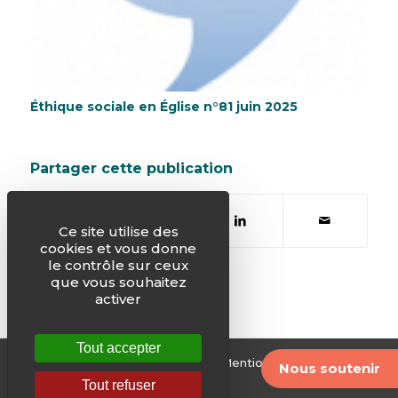
Éthique sociale en Église n°81 juin 2025
Partager cette publication
Ce site utilise des
cookies et vous donne
le contrôle sur ceux
que vous souhaitez
activer
Tout accepter
© Justice & Paix -
Plan du site
-
Mentions légales
-
Nous soutenir
Archives
Tout refuser