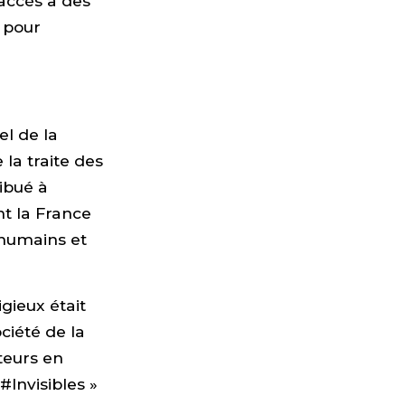
accès à des
s pour
l de la
la traite des
ibué à
nt la France
 humains et
igieux était
ciété de la
teurs en
#Invisibles »