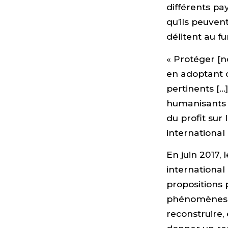
différents pay
qu’ils peuven
délitent au 
« Protéger [n
en adoptant d
pertinents [
humanisants d
du profit sur 
international
En juin 2017,
international
propositions p
phénomènes « 
reconstruire, 