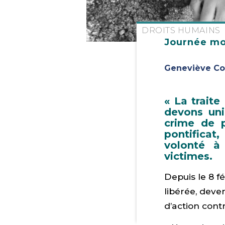
DROITS HUMAINS
Journée mon
Geneviève Co
«
La traite
devons uni
crime de p
pontificat
volonté à
victimes.
Depuis le 8 f
libérée, deven
d’action cont