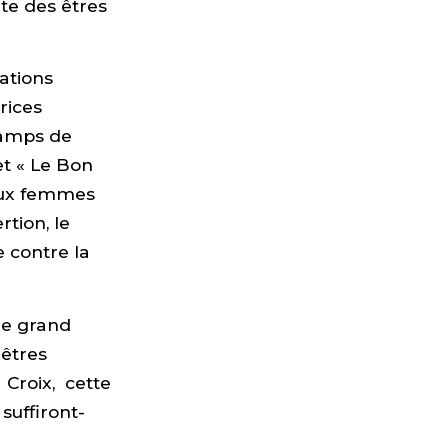
ite des êtres
iations
rices
hamps de
t « Le Bon
 aux femmes
rtion, le
 contre la
rée grand
 êtres
 Croix, cette
suffiront-