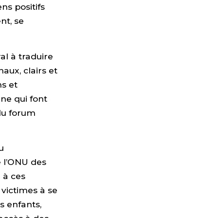
ens positifs
nt, se
al à traduire
aux, clairs et
s et
ne qui font
 du forum
u
e l’ONU des
r à ces
 victimes à se
s enfants,