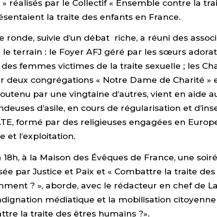
» réalisés par le Collectif « Ensemble contre la tra
sentaient la traite des enfants en France.
e ronde, suivie d’un débat riche, a réuni des assoc
le terrain : le Foyer AFJ géré par les sœurs adorat
es femmes victimes de la traite sexuelle ; les C
ar deux congrégations « Notre Dame de Charité » e
soutenu par une vingtaine d’autres, vient en aide
euses d’asile, en cours de régularisation et d’inse
E, formé par des religieuses engagées en Europe
 et l’exploitation.
, à 18h, à la Maison des Évêques de France, une soi
sée par Justice et Paix et « Combattre la traite des
ent ? », aborde, avec le rédacteur en chef de La
indignation médiatique et la mobilisation citoyenne 
ttre la traite des êtres humains ?».