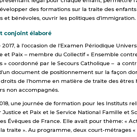
résentant légal pour chaque enfant, permettre l’
développer des formations sur la traite des enfant
s et bénévoles, ouvrir les politiques d’immigration.
 conjoint élaboré
017, à l’occasion de l’Examen Périodique Universe
ce et Paix – membre du Collectif « Ensemble contre 
 » coordonné par le Secours Catholique – a contr
 d’un document de positionnement sur la façon do
 droits de l’homme en matière de traite des êtres
urs non accompagnés.
2018, une journée de formation pour les Instituts rel
Justice et Paix et le Service National Famille et So
s Évêques de France. Elle avait pour thème: « Ac
 la traite ». Au programme, deux court-métrages « 