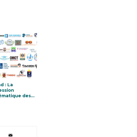
d : La
ession
ématique des
festations doit
édiatement
er