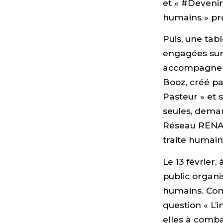
et « #Devenir 
humains » pré
Puis, une tabl
engagées sur 
accompagne d
Booz, créé p
Pasteur » et 
seules, demand
Réseau RENAT
traite humaine
Le 13 février
public organi
humains. Comm
question « L’
elles à comba