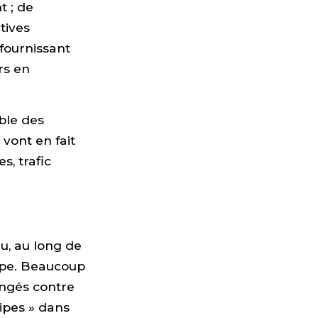
t ; de
tives
fournissant
rs en
ible des
 vont en fait
s, trafic
u, au long de
ope. Beaucoup
angés contre
uipes » dans