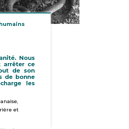
s humains
anité. Nous
 arrêter ce
ébut de son
es de bonne
charge les
danaise,
rière et