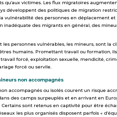
ts qu’aux victimes. Les flux migratoires augmenten
 développent des politiques de migration restric
a vulnérabilité des personnes en déplacement et 
on inadéquate des migrants en général, des mineu
et les personnes vulnérables, les mineurs, sont la c
’êtres humains. Promettant travail ou formation, ils
: travail forcé, exploitation sexuelle, mendicité, crime
riage forcé ou servile.
mineurs non accompagnés
non accompagnés ou isolés courent un risque accr
 dans des camps surpeuplés et en arrivant en Eur
. Certains sont retenus en captivité pour être éch
éseaux les plus organisés disposent parfois « d’éq