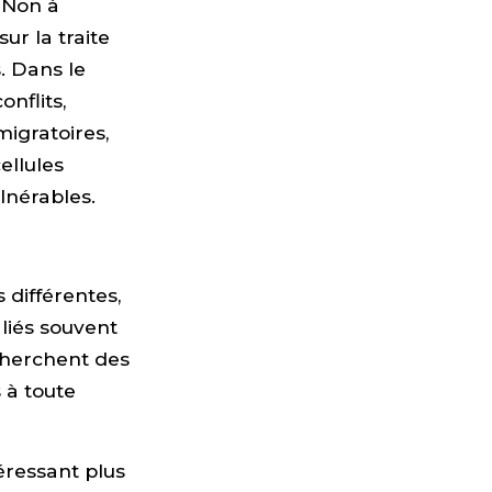
! Non à
ur la traite
. Dans le
nflits,
igratoires,
ellules
ulnérables.
 différentes,
liés souvent
cherchent des
 à toute
téressant plus