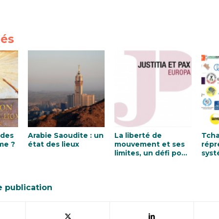
iés
 des
Arabie Saoudite : un
La liberté de
Tcha
me ?
état des lieux
mouvement et ses
répr
limites, un défi pour
syst
les démocraties ?
mani
imm
cess
e publication