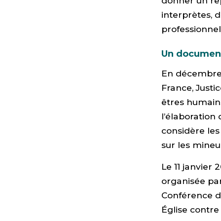
donner un rep
interprètes, 
professionnel
Un document
En décembre 2
France, Justi
êtres humains
l’élaboration
considère les
sur les mine
Le 11 janvier 
organisée par 
Conférence de
Église contre