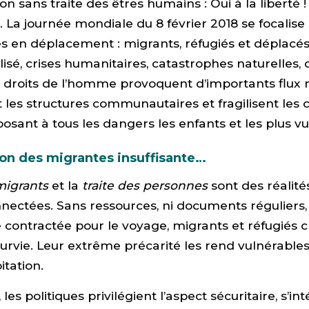
on sans traite des êtres humains : Oui à la liberté 
». La journée mondiale du 8 février 2018 se focalise s
 en déplacement : migrants, réfugiés et déplacés
sé, crises humanitaires, catastrophes naturelles, co
s droits de l’homme provoquent d’importants flux m
t les structures communautaires et fragilisent les c
posant à tous les dangers les enfants et les plus v
on des migrantes insuffisante…
 migrants
et la
traite des personnes
sont des réalités
nectées. Sans ressources, ni documents réguliers, 
 contractée pour le voyage, migrants et réfugiés 
survie. Leur extrême précarité les rend vulnérables
itation.
les politiques privilégient l’aspect sécuritaire, s’in