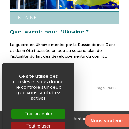
UKRAINE
Quel avenir pour l’Ukraine ?
La guerre en Ukraine menée par la Russie depuis 3 ans
et demi était passée un peu au second plan de
l’actualité du fait des développements du conflit…
Ce site utilise des
cookies et vous donne
le contrôle sur ceux
1
2
3
›
»
Page 1 sur 14
que vous souhaitez
activer
Tout accepter
© Justice & Paix -
Plan du site
-
Mentions légales
-
Nous soutenir
Archives
Tout refuser