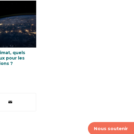
limat, quels
ux pour les
ions ?
Nous soutenir