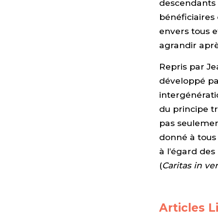
descendants u
bénéficiaires
envers tous e
agrandir aprè
Repris par Jea
développé par
intergénératio
du principe t
pas seulement
donné à tous 
à l’égard des
(
Caritas in ver
Articles L