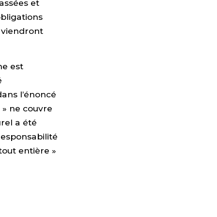
assées et
bligations
 viendront
me est
é
 dans l’énoncé
s » ne couvre
rel a été
esponsabilité
tout entière »