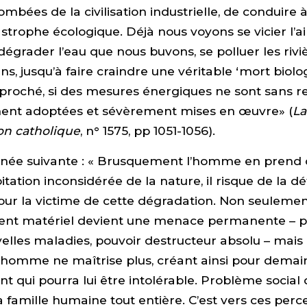
tombées de la civilisation industrielle, de conduire 
astrophe écologique. Déjà nous voyons se vicier l’a
dégrader l’eau que nous buvons, se polluer les rivièr
ns, jusqu’à faire craindre une véritable ‘mort biol
proché, si des mesures énergiques ne sont sans r
nt adoptées et sévèrement mises en œuvre» (
La
n catholique
, n° 1575, pp 1051-1056).
’année suivante : « Brusquement l’homme en prend 
tation inconsidérée de la nature, il risque de la dé
tour la victime de cette dégradation. Non seuleme
ent matériel devient une menace permanente – po
elles maladies, pouvoir destructeur absolu – mais 
’homme ne maîtrise plus, créant ainsi pour demai
 qui pourra lui être intolérable. Problème social
a famille humaine tout entière. C’est vers ces perc