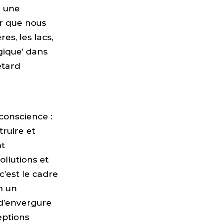
à une
ir que nous
es, les lacs,
ogique’ dans
etard
conscience :
truire et
nt
llutions et
c’est le cadre
n un
 d’envergure
eptions