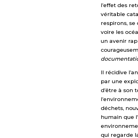
l’effet des re
véritable cat
respirons, se 
voire les océa
un avenir rap
courageuseme
documentatio
Il récidive l
par une exploi
d’être à son 
l’environnem
déchets, nouv
humain que l
environnement
qui regarde l