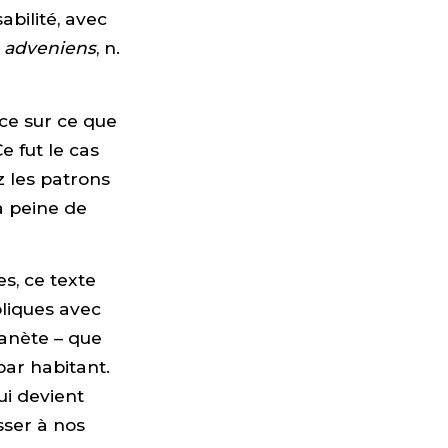
bilité, avec
 adveniens
, n.
nce sur ce que
e fut le cas
z les patrons
a peine de
es, ce texte
oliques avec
lanète – que
par habitant.
ui devient
sser à nos