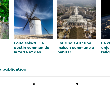
Loué sois-tu : le
Loué sois-tu : une
Le c
destin commun de
maison commune à
enje
la terre et des
habiter
relig
ans
humains
 »
e publication