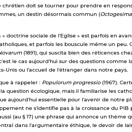
 chrétien doit se tourner pour prendre en responsa
ommes, un destin désormais commun (
Octogesima
 « doctrine sociale de l’Eglise » est parfois en ava
atholiques, et parfois les bouscule même un peu. C
Novarum
(1891), qui suscita bien des réticences che
 c’est le cas aujourd’hui sur des questions comme l
s-Unis ou l’accueil de l’étranger dans notre pays.
que à rappeler :
Populorum progressio
(1967). Cert
la question écologique, mais il familiarise les cath
nue aujourd’hui essentielle pour l’avenir de notre p
oppement ne s’identifie pas à la croissance du PIB 
ussi (au § 17) une phrase qui annonce un thème q
entral dans l’argumentaire éthique, le devoir de lai