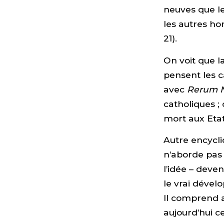
neuves que le
les autres h
21).
On voit que la
pensent les c
avec
Rerum 
catholiques ;
mort aux Etat
Autre encycli
n’aborde pas 
l’idée – deve
le vrai dével
Il comprend a
aujourd’hui c