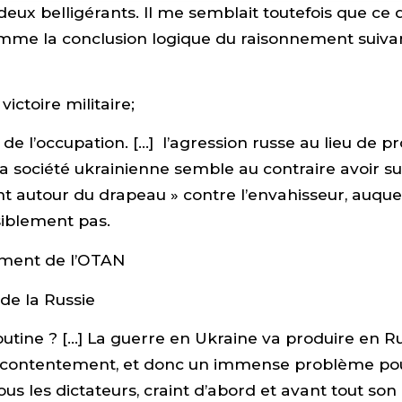
deux belligérants. Il me semblait toutefois que c
mme la conclusion logique du raisonnement suivan
 victoire militaire;
de l’occupation. […] l’agression russe au lieu de pr
a société ukrainienne semble au contraire avoir sus
nt autour du drapeau » contre l’envahisseur, auqu
isiblement pas.
ement de l’OTAN
 de la Russie
Poutine ? […] La guerre en Ukraine va produire en R
ontentement, et donc un immense problème pou
us les dictateurs, craint d’abord et avant tout son