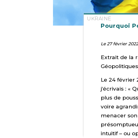
UKRAINE
Pourquoi Po
Le 27 février 202
Extrait de la
Géopolitiques,
Le 24 février 
j’écrivais : «
plus de pousse
voire agrandir
menacer son p
présomptueux 
intuitif – ou 