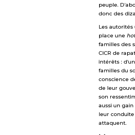
peuple. D’abo
donc des diza
Les autorités
place une
hot
familles des 
CICR de rapat
intérêts : d’
familles du s
conscience de
de leur gouve
son ressentim
aussi un gain
leur conduite
attaquent.