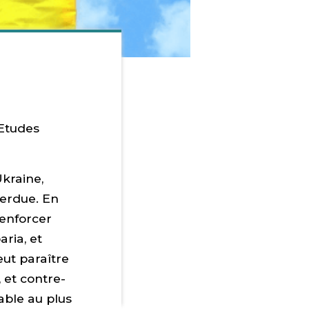
’Etudes
Ukraine,
 perdue. En
renforcer
aria, et
eut paraître
 et contre-
rable au plus