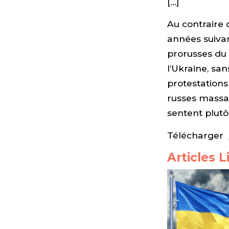
[…]
Au contraire 
années suivan
prorusses du 
l’Ukraine, sa
protestations
russes massac
sentent plutô
Télécharger
Articles L