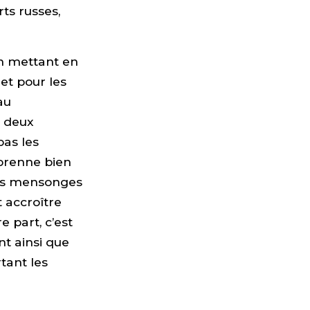
ts russes,
en mettant en
net pour les
au
s deux
pas les
 prenne bien
des mensonges
t accroître
 part, c’est
t ainsi que
tant les