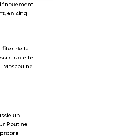
e dénouement
t, en cinq
ofiter de la
cité un effet
el Moscou ne
ussie un
r Poutine
 propre