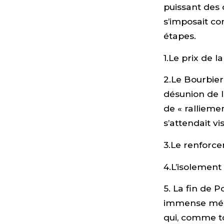
puissant des 
s’imposait co
étapes.
1.Le prix de la
2.Le Bourbier 
désunion de l
de « rallieme
s’attendait v
3.Le renforc
4.L’isolement
5. La fin de 
immense méc
qui, comme to