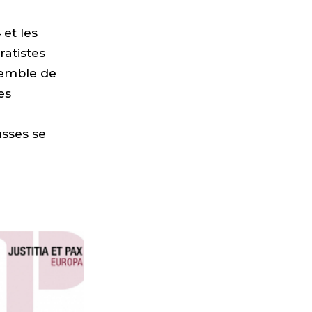
 et les
ratistes
semble de
es
usses se