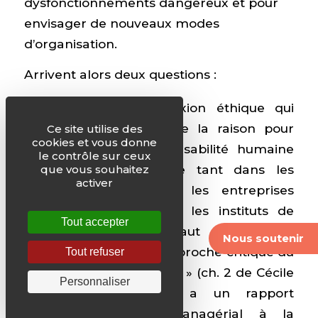
dysfonctionnements dangereux et pour
envisager de nouveaux modes
d’organisation.
Arrivent alors deux questions :
Comment une réflexion éthique qui
puise aux sources de la raison pour
Ce site utilise des
cookies et vous donne
dynamiser la responsabilité humaine
le contrôle sur ceux
va-t-elle être portée tant dans les
que vous souhaitez
activer
diverses institutions, les entreprises
bien sûr, mais aussi les instituts de
Tout accepter
formation ? Il faut pour cela
Nous soutenir
entreprendre une approche critique du
Tout refuser
«
marché de l’éthique
» (ch. 2 de Cécile
Personnaliser
Renouard). Celui-ci a un rapport
instrumental et managérial à la