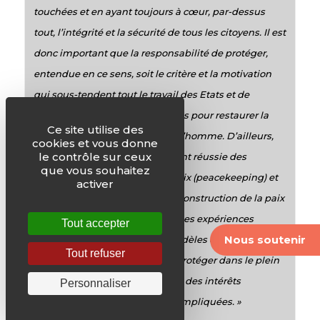
touchées et en ayant toujours à cœur, par-dessus
tout, l’intégrité et la sécurité de tous les citoyens. Il est
donc important que la responsabilité de protéger,
entendue en ce sens, soit le critère et la motivation
qui sous-tendent tout le travail des Etats et de
l’Organisation des Nations Unies pour restaurer la
Ce site utilise des
paix, la sécurité et les droits de l’homme. D’ailleurs,
cookies et vous donne
le contrôle sur ceux
l’histoire longue et généralement réussie des
que vous souhaitez
opérations de maintien de la paix (peacekeeping) et
activer
les initiatives plus récentes de construction de la paix
(peacebuilding) peuvent offrir des expériences
Tout accepter
Nous soutenir
valables pour concevoir des modèles de mise en
Tout refuser
œuvre de la responsabilité de protéger dans le plein
respect du droit international et des intérêts
Personnaliser
légitimes de toutes les parties impliquées. »