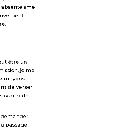
 d’absentéisme
mouvement
re.
eut être un
ission, je me
 de moyens
ant de verser
savoir si de
ui demander
t au passage