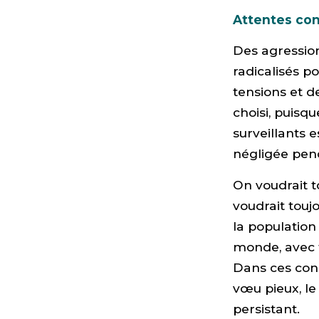
Attentes con
Des agression
radicalisés p
tensions et d
choisi, puisqu
surveillants 
négligée pen
On voudrait to
voudrait tou
la population 
monde, avec 
Dans ces cond
vœu pieux, le
persistant.