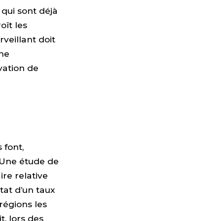
qui sont déjà
oît les
rveillant doit
ème
vation de
 font,
 Une étude de
ire relative
tat d’un taux
régions les
t, lors des