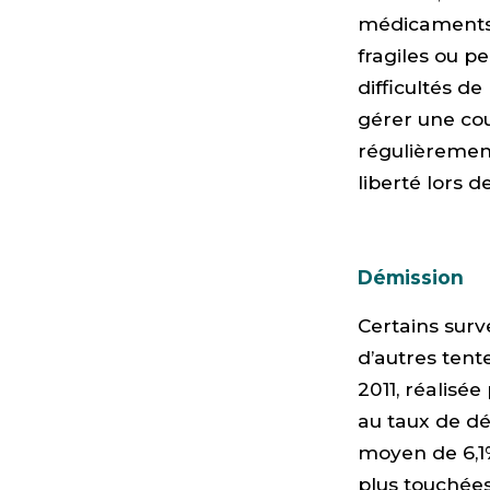
médicaments 
fragiles ou pe
difficultés de
gérer une co
régulièrement
liberté lors de
Démission
Certains surve
d’autres tent
2011, réalisée
au taux de dém
moyen de 6,1%
plus touchées 