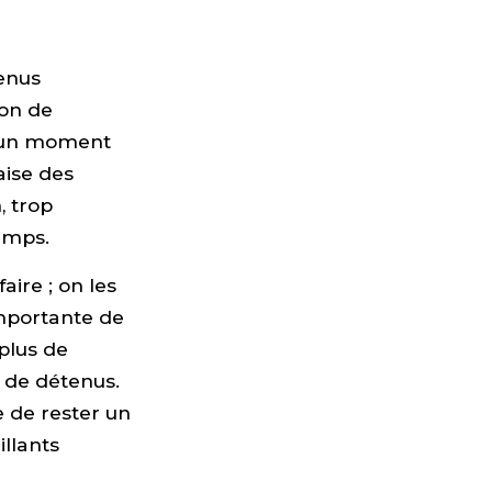
tenus
ion de
 à un moment
aise des
, trop
emps.
aire ; on les
importante de
 plus de
 de détenus.
e de rester un
illants