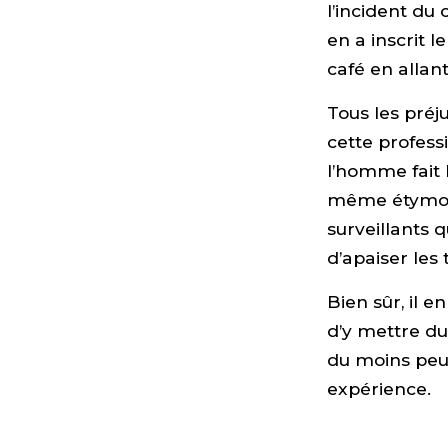
l’incident du 
en a inscrit 
café en allant
Tous les préj
cette professi
l’homme fait la
même étymolo
surveillants 
d’apaiser les 
Bien sûr, il e
d’y mettre du
du moins peu 
expérience.