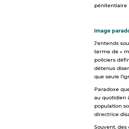
pénitentiaire 
Image parad
J’entends sou
terme de « ma
policiers défi
détenus disen
que seule l’i
Paradoxe que
au quotidien à
population so
directrice di
Souvent, des