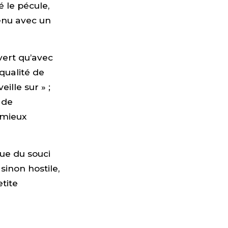
é le pécule,
tenu avec un
vert qu’avec
 qualité de
eille sur » ;
 de
r mieux
que du souci
sinon hostile,
tite