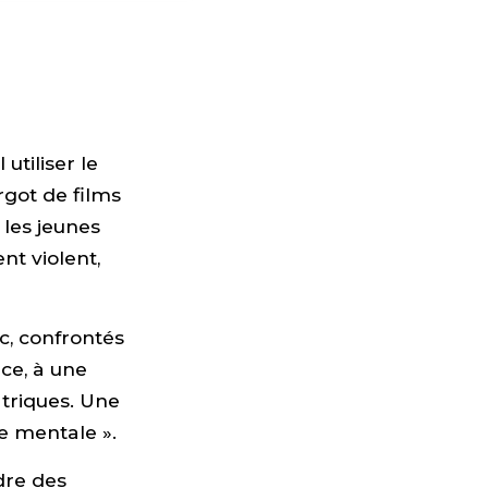
utiliser le
rgot de films
, les jeunes
nt violent,
c, confrontés
nce, à une
atriques. Une
ie mentale ».
dre des