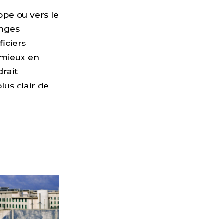
ope ou vers le
anges
iciers
 mieux en
drait
lus clair de