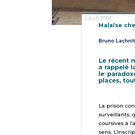
LA LETTRE
Malaise che
Bruno Lachnit
Le récent m
a rappelé l
le paradox
places, tou
La prison con
surveillants,
coursives à l
sens. L’inscri