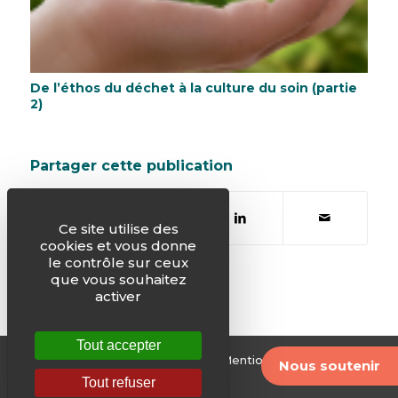
De l’éthos du déchet à la culture du soin (partie
2)
Partager cette publication
Ce site utilise des
cookies et vous donne
le contrôle sur ceux
que vous souhaitez
activer
Tout accepter
© Justice & Paix -
Plan du site
-
Mentions légales
-
Nous soutenir
Archives
Tout refuser