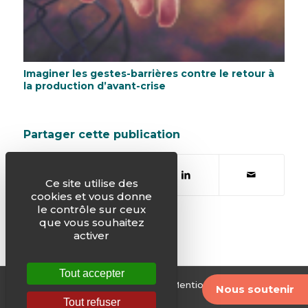
Imaginer les gestes-barrières contre le retour à
la production d’avant-crise
Partager cette publication
Ce site utilise des
cookies et vous donne
le contrôle sur ceux
que vous souhaitez
activer
Tout accepter
© Justice & Paix -
Plan du site
-
Mentions légales
-
Nous soutenir
Archives
Tout refuser