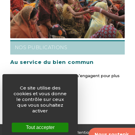
NOS PUBLICATIONS
Au service du bien commun
Au nom de leur foi, les chrétiens s’engagent pour plus
de justice fiscale.
Ce site utilise des
cookies et vous donne
le contrôle sur ceux
que vous souhaitez
activer
Tout accepter
© Justice & Paix -
Plan du site
-
Mentions légales
-
Nous soutenir