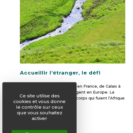
Accueillir l’étranger, le défi
Des étrangers sont parqués en France, de Calais à
Vintimille. Des barrières s’érigent en Europe. La
Ce site utilise des
Méditerranée engloutit des corps qui fuient l’Afrique
cookies et vous donne
ou le Moyen-Orient.
le contrôle sur ceux
que vous souhaitez
activer