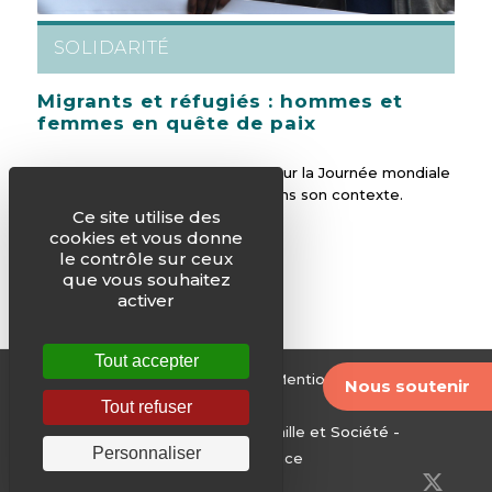
SOLIDARITÉ
Migrants et réfugiés : hommes et
femmes en quête de paix
Le message du pape François pour la Journée mondiale
de la Paix 2018 est à accueillir dans son contexte.
Ce site utilise des
cookies et vous donne
le contrôle sur ceux
que vous souhaitez
activer
Tout accepter
© Justice & Paix -
Plan du site
-
Mentions légales
-
Nous soutenir
Archives
Tout refuser
Edité par le Service National Famille et Société -
Personnaliser
Conférence des évêques de France