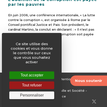
par les pauvres
En juin 2006, une conférence internationale, « La lutte
contre la corruption », est organisée à Rome par le
Conseil pontifical Justice et Paix. Son président, le
cardinal Martino, la conclut en déclarant : « Il n’est pas
acceptable que l’addition de la corruption soit payée
par les pauvres. »
Ce site utilise des
cookies et vous donne
le contrôle sur ceux
que vous souhaitez
activer
Tout accepter
© Justice & Paix -
Plan du site
-
Mentions légales
-
Nous soutenir
Archives
Tout refuser
Edité par le Service National Famille et Société -
Personnaliser
Conférence des évêques de France