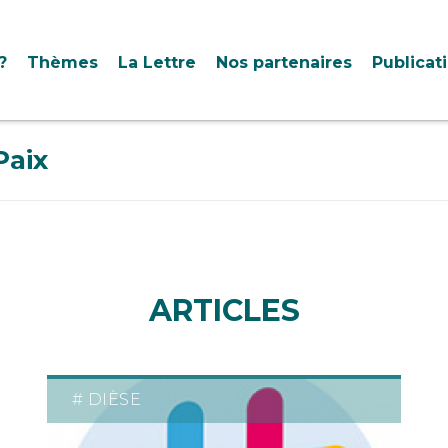
?
Thèmes
La Lettre
Nos partenaires
Publicat
Paix
ARTICLES
# DIÈSE