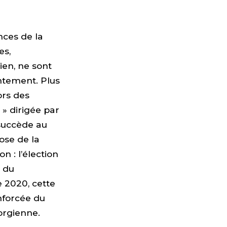
nces de la
es,
ien, ne sont
ntement. Plus
ors des
 » dirigée par
 succède au
ose de la
n : l’élection
r du
e 2020, cette
enforcée du
éorgienne.