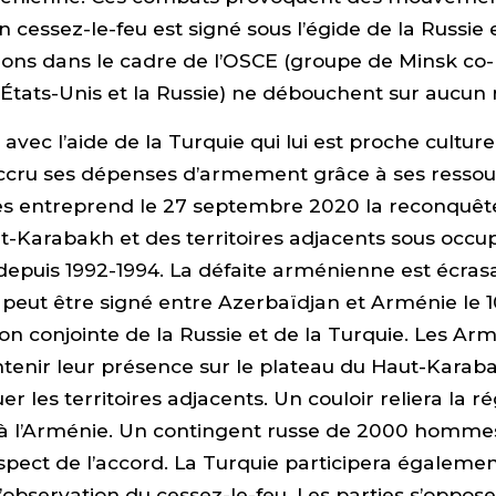
n cessez-le-feu est signé sous l’égide de la Russie 
ons dans le cadre de l’OSCE (groupe de Minsk co-
s États-Unis et la Russie) ne débouchent sur aucun r
 avec l’aide de la Turquie qui lui est proche cultur
accru ses dépenses d’armement grâce à ses ressou
s entreprend le 27 septembre 2020 la reconquête
t-Karabakh et des territoires adjacents sous occu
epuis 1992-1994. La défaite arménienne est écras
 peut être signé entre Azerbaïdjan et Arménie le
ion conjointe de la Russie et de la Turquie. Les Ar
tenir leur présence sur le plateau du Haut-Karab
r les territoires adjacents. Un couloir reliera la r
à l’Arménie. Un contingent russe de 2000 hommes
espect de l’accord. La Turquie participera égaleme
’observation du cessez-le-feu. Les parties s’oppos