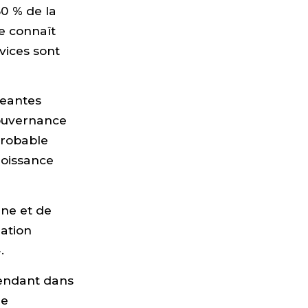
50 % de la
e connaît
vices sont
geantes
gouvernance
 probable
roissance
ne et de
ation
.
pendant dans
de