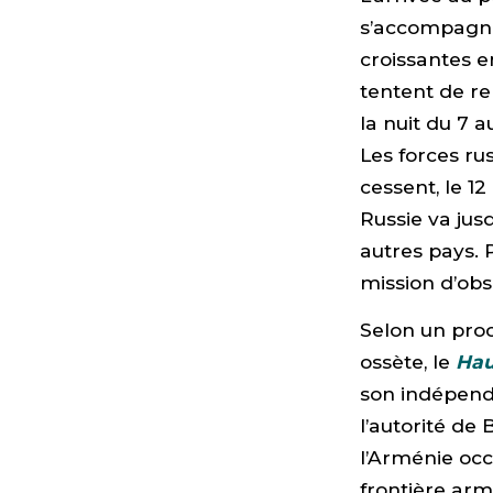
s’accompagne
croissantes e
tentent de re
la nuit du 7 
Les forces ru
cessent, le 12
Russie va ju
autres pays. 
mission d’ob
Selon un pro
ossète, le
Hau
son indépenda
l’autorité d
l’Arménie occu
frontière ar