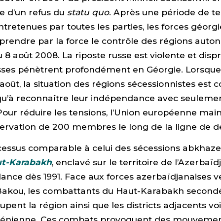
 d’un refus du
statu quo
. Après une période de t
ntretenues par toutes les parties, les forces géorg
prendre par la force le contrôle des régions auto
au 8 août 2008. La riposte russe est violente et dis
sses pénètrent profondément en Géorgie. Lorsque l
 août, la situation des régions sécessionnistes est 
squ’à reconnaître leur indépendance avec seuleme
Pour réduire les tensions, l’Union européenne mai
servation de 200 membres le long de la ligne de 
cessus comparable à celui des sécessions abkhaze
t-Karabakh
, enclavé sur le territoire de l’Azerba
nce dès 1991. Face aux forces azerbaïdjanaises v
e Bakou, les combattants du Haut-Karabakh second
pent la région ainsi que les districts adjacents voi
ménienne. Ces combats provoquent des mouveme