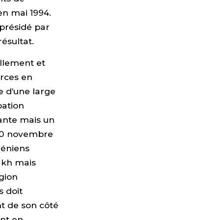
en mai 1994.
présidé par
ésultat.
ellement et
rces en
 d’une large
pation
ante mais un
 10 novembre
méniens
akh mais
égion
 doit
nt de son côté
ent en