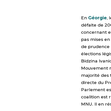
En
Géorgie
,
défaite de 20
concernant en
pas mises en 
de prudence e
élections légi
Bidzina Ivani
Mouvement nat
majorité des t
directe du Pr
Parlement est
coalition est
MNU. Il en ré