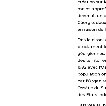
création sur l
moins approf
devenait un di
Géorgie, deux
en raison de 
Dès la dissolu
proclament le
géorgiennes.
des territoir
1992 avec l’O
population on
par l’Organis
Ossétie du S
des États Ind
L’arrivée au 