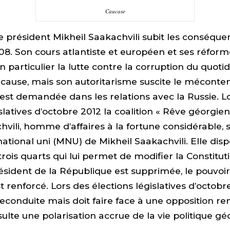
Caucase
 le président Mikheil Saakachvili subit les conséque
08. Son cours atlantiste et européen et ses réform
 particulier la lutte contre la corruption du quotid
cause, mais son autoritarisme suscite le méconte
st demandée dans les relations avec la Russie. L
slatives d’octobre 2012 la coalition « Rêve géorgien
chvili, homme d’affaires à la fortune considérable,
ional uni (MNU) de Mikheil Saakachvili. Elle disp
rois quarts qui lui permet de modifier la Constitutio
ésident de la République est supprimée, le pouvoi
 renforcé. Lors des élections législatives d’octobr
 reconduite mais doit faire face à une opposition r
sulte une polarisation accrue de la vie politique g