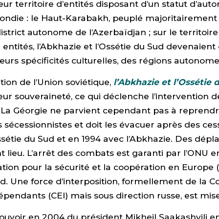
eur territoire d’entités disposant d’un statut d’au
ondie : le Haut-Karabakh, peuplé majoritairement
strict autonome de l’Azerbaïdjan ; sur le territoire
 entités, l’Abkhazie et l’Ossétie du Sud devenaien
leurs spécificités culturelles, des régions autonome
tion de l’Union soviétique,
l’Abkhazie et l’Ossétie 
ur souveraineté, ce qui déclenche l’intervention d
 La Géorgie ne parvient cependant pas à reprendr
es sécessionnistes et doit les évacuer après des ces
ssétie du Sud et en 1994 avec l’Abkhazie. Des dép
t lieu. L’arrêt des combats est garanti par l’ONU 
ation pour la sécurité et la coopération en Europe
ud. Une force d’interposition, formellement de l
épendants (CEI) mais sous direction russe, est mis
pouvoir en 2004 du président Mikheil Saakashvili e