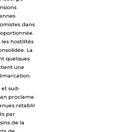
ensions
iennes
nomistes dans
proportionnée.
es hostilités
consolidée. La
nt quelques
ntient une
démarcation.
 et sud-
ïdjan proclame
enues rétablir
és par
sins de la
nts de