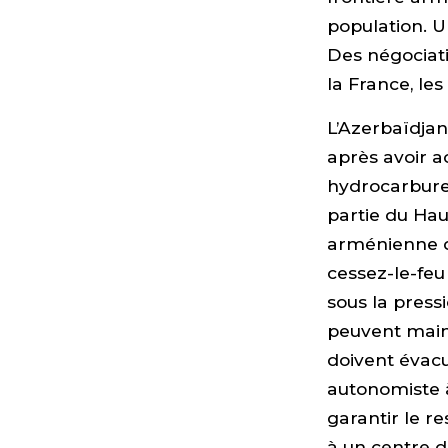
population. U
Des négociati
la France, le
L’Azerbaïdjan
après avoir 
hydrocarbure
partie du Hau
arménienne d
cessez-le-feu
sous la press
peuvent main
doivent évacue
autonomiste 
garantir le r
à un centre d