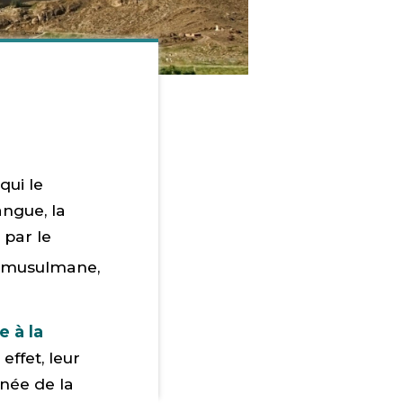
qui le
angue, la
 par le
on musulmane,
e à la
 effet, leur
gnée de la