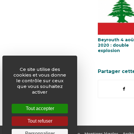
Beyrouth 4 aoû
2020 : double
explosion
Ce site utilise des
Partager cett
cookies et vous donne
le contrôle sur ceux
que vous souhaitez
activer
Tout accepter
Tout refuser
Personnaliser
© Justice & Paix -
Plan du site
-
Mentions légales
-
Archi