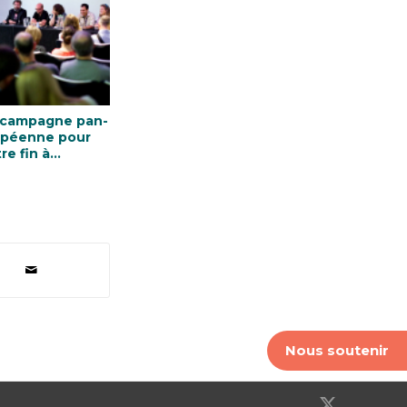
campagne pan-
péenne pour
re fin à
punité des
inationales
Nous soutenir