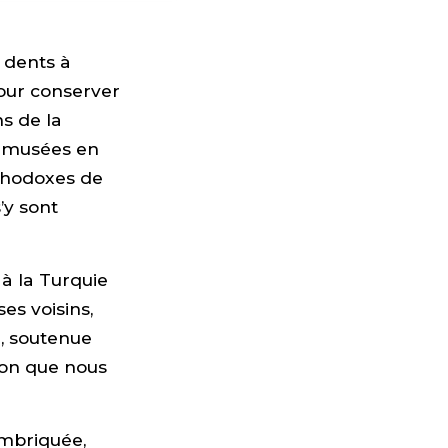
 dents à
pour conserver
ns de la
e musées en
rthodoxes de
’y sont
à la Turquie
es voisins,
n, soutenue
tion que nous
imbriquée,