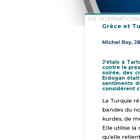
VIE INTERNATION
Grèce et Tu
Michel Roy, J
J’étais à Tart
contre le pré
soirée, des cr
Erdogan était 
sentiments de
considèrent c
La Turquie ré
bandes du nor
kurdes, de mê
Elle utilise l
qu’elle retien