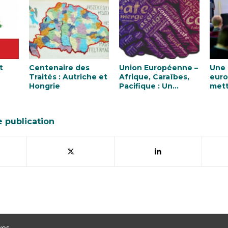
t
Centenaire des
Union Européenne –
Une 
Traités : Autriche et
Afrique, Caraïbes,
euro
Hongrie
Pacifique : Un
mett
partenariat en
l’im
faveur des
mult
personnes ?
e publication
ves