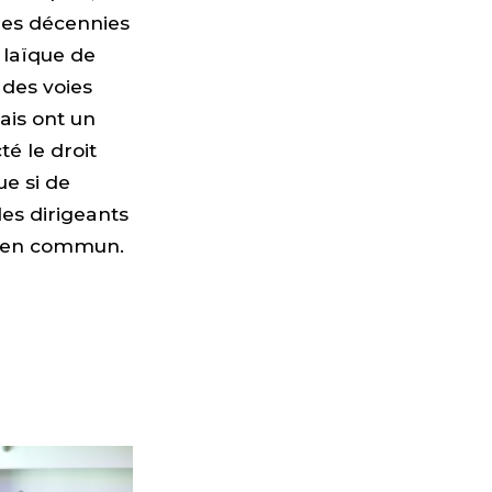
ères décennies
e laïque de
 des voies
ais ont un
té le droit
ue si de
des dirigeants
bien commun.