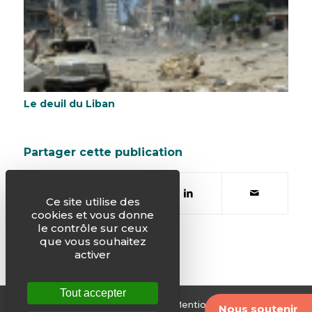
Le deuil du Liban
Partager cette publication
Ce site utilise des
cookies et vous donne
le contrôle sur ceux
que vous souhaitez
activer
Tout accepter
© Justice & Paix -
Plan du site
-
Mentions légales
-
Nous soutenir