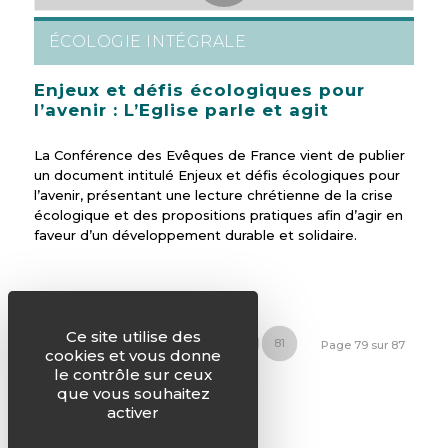
ÉCOLOGIE INTÉGRALE
Enjeux et défis écologiques pour
l’avenir : L’Eglise parle et agit
La Conférence des Evêques de France vient de publier
un document intitulé Enjeux et défis écologiques pour
l’avenir, présentant une lecture chrétienne de la crise
écologique et des propositions pratiques afin d’agir en
faveur d’un développement durable et solidaire.
Ce site utilise des
«
‹
77
78
79
80
81
Page 79 sur 87
cookies et vous donne
le contrôle sur ceux
›
»
que vous souhaitez
activer