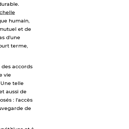
durable.
échelle
aque humain,
mutuel et de
as d’une
ourt terme,
 des accords
e vie
 Une telle
et aussi de
sés : l’accès
auvegarde de