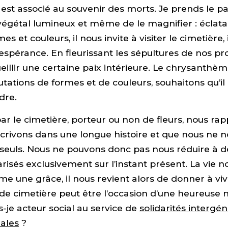
l est associé au souvenir des morts. Je prends le pa
végétal lumineux et même de le magnifier : éclata
es et couleurs, il nous invite à visiter le cimetière,
espérance. En fleurissant les sépultures de nos pr
illir une certaine paix intérieure. Le chrysanthèm
ations de formes et de couleurs, souhaitons qu’il
dre.
r le cimetière, porteur ou non de fleurs, nous rap
scrivons dans une longue histoire et que nous ne
t seuls. Nous ne pouvons donc pas nous réduire à d
larisés exclusivement sur l’instant présent. La vie n
 une grâce, il nous revient alors de donner à viv
 de cimetière peut être l’occasion d’une heureuse m
je acteur social au service de
solidarités intergé
nales
?