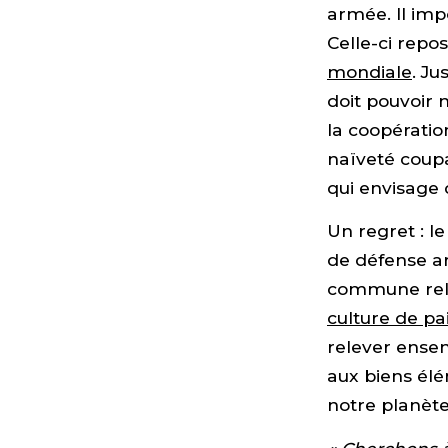
armée. Il impo
Celle-ci repo
mondiale
. J
doit pouvoir 
la coopératio
naïveté coupa
qui envisage 
Un regret : l
de défense ar
commune relat
culture de pa
relever ense
aux biens élé
notre planèt