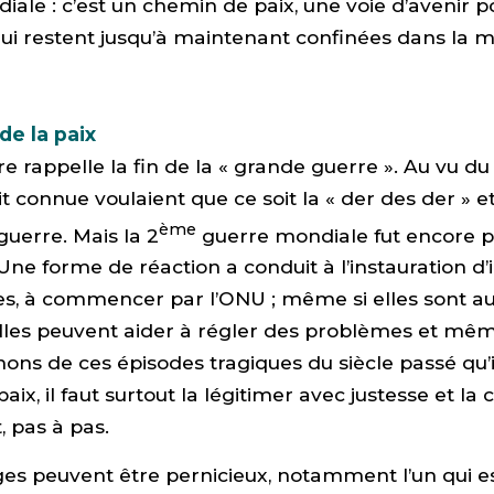
diale : c’est un chemin de paix, une voie d’avenir 
ui restent jusqu’à maintenant confinées dans la m
de la paix
e rappelle la fin de la « grande guerre ». Au vu d
it connue voulaient que ce soit la « der des der » e
ème
guerre. Mais la 2
guerre mondiale fut encore pl
Une forme de réaction a conduit à l’instauration d’i
es, à commencer par l’ONU ; même si elles sont au
elles peuvent aider à régler des problèmes et mê
nons de ces épisodes tragiques du siècle passé qu’il
paix, il faut surtout la légitimer avec justesse et la 
 pas à pas.
ges peuvent être pernicieux, notamment l’un qui 