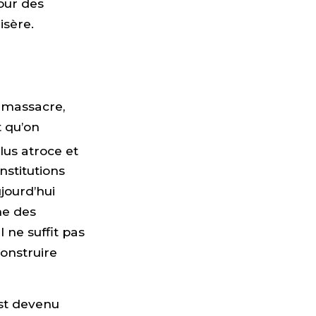
pour des
isère.
u massacre,
t qu’on
us atroce et
nstitutions
jourd’hui
me des
 ne suffit pas
construire
est devenu