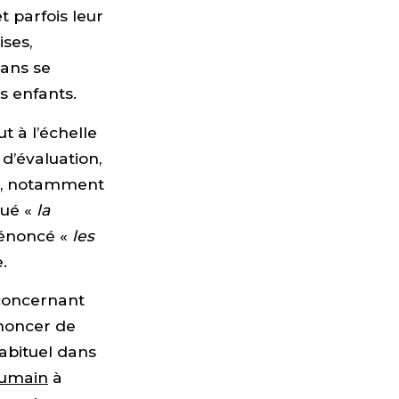
t parfois leur
ises,
sans se
s enfants.
t à l’échelle
d’évaluation,
ir, notamment
qué «
la
dénoncé «
les
.
 concernant
énoncer de
habituel dans
umain
à