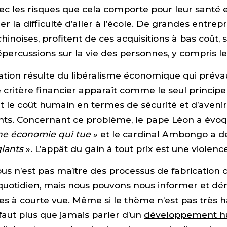
vec les risques que cela comporte pour leur santé e
ier la difficulté d’aller à l’école. De grandes entrepr
noises, profitent de ces acquisitions à bas coût, 
épercussions sur la vie des personnes, y compris le
uation résulte du libéralisme économique qui prévau
critère financier apparaît comme le seul principe 
it le coût humain en termes de sécurité et d’aven
ants. Concernant ce problème, le pape Léon a évo
une économie qui tue
» et le cardinal Ambongo a 
glants
». L’appât du gain à tout prix est une violence
us n’est pas maître des processus de fabrication
 quotidien, mais nous pouvons nous informer et d
ques à courte vue. Même si le thème n’est pas très 
 faut plus que jamais parler d’un
développement h