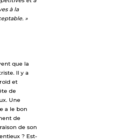
étitives et à
es à la
ceptable. »
vent que la
ste. Il y a
roid et
ête de
eux. Une
e a le bon
ement de
 raison de son
ntieux ? Est-