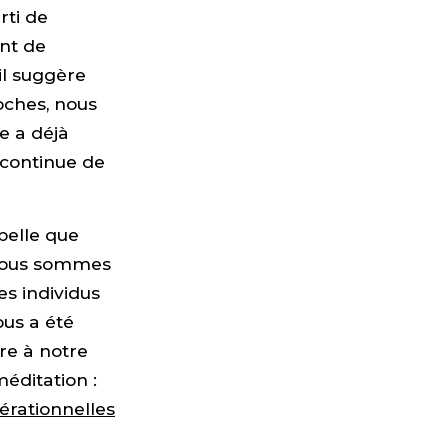
rti de
nt de
 il suggère
oches, nous
e a déjà
 continue de
pelle que
 nous sommes
es individus
ous a été
re à notre
éditation :
nérationnelles