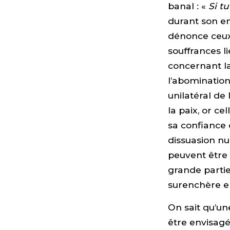
banal : «
Si t
durant son en
dénonce ceux 
souffrances l
concernant la
l’abomination
unilatéral de
la paix, or c
sa confiance 
dissuasion nu
peuvent être
grande partie
surenchère e
On sait qu’un
être envisagé