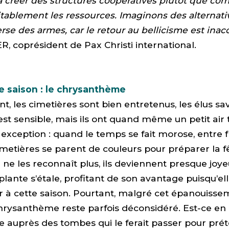
 créer des structures coopératives plutôt que comp
tablement les ressources. Imaginons des alternativ
rse des armes, car le retour au bellicisme est inac
 coprésident de Pax Christi international.
de saison : le chrysanthème
nt, les cimetières sont bien entretenus, les élus sa
st sensible, mais ils ont quand même un petit air tri
exception : quand le temps se fait morose, entre f
cimetières se parent de couleurs pour préparer la f
n ne les reconnaît plus, ils deviennent presque joy
plante s’étale, profitant de son avantage puisqu’ell
ir à cette saison. Pourtant, malgré cet épanouiss
chrysanthème reste parfois déconsidéré. Est-ce en
auprès des tombes qui le ferait passer pour préte