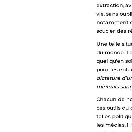
extraction, a
vie, sans oubl
notamment chi
soucier des r
Une telle sit
du monde. Le 
quel qu’en so
pour les enf
dictature d’
minerais san
Chacun de no
ces outils du
telles politi
les médias, il