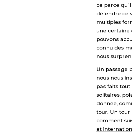
ce parce qu’i
défendre ce 
multiples form
une certaine 
pouvons accue
connu des mut
nous surpren
Un passage pa
nous nous in
pas faits tou
solitaires, po
donnée, comme
tour. Un tour
comment suis-
et internatio