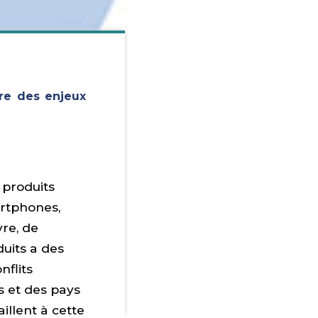
ère des enjeux
 produits
artphones,
vre, de
duits a des
nflits
s et des pays
illent à cette