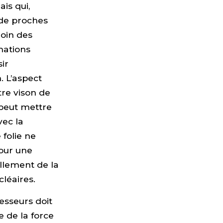
ais qui,
 de proches
loin des
mations
ir
. L’aspect
tre vison de
 peut mettre
vec la
 folie ne
our une
llement de la
léaires.
esseurs doit
e de la force