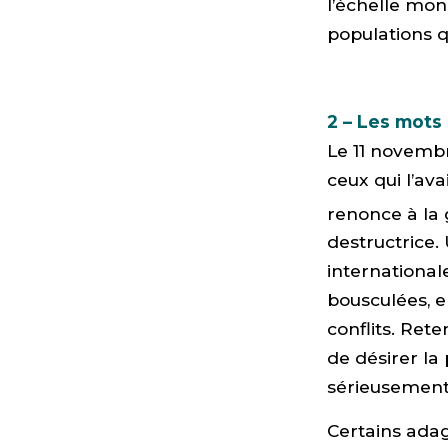
l’échelle mon
populations q
2 – Les mots 
Le 11 novembr
ceux qui l’ava
renonce à la 
destructrice. 
international
bousculées, 
conflits. Rete
de désirer la 
sérieusement,
Certains ada