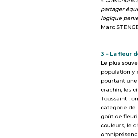
« Cherchons à
partager équi
logique perve
Marc STENGER,
3 – La fleur 
Le plus souve
population y e
pourtant une 
crachin, les 
Toussaint : o
catégorie de 
goût de fleur
couleurs, le 
omniprésence 