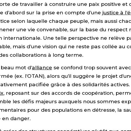
rte de travailler à construire une paix positive et 
se d’abord sur la prise en compte d’une
justice à l’
ustice selon laquelle chaque peuple, mais aussi ch
mener une vie convenable, sur la base du respect 
n internationale. Une telle perspective ne relève p
ble, mais d’une vision qui ne reste pas collée au c
des collaborations à long terme.
e beau mot d’
alliance
se confond trop souvent avec
mée (ex. l’OTAN), alors qu’il suggère le projet d’un
ivement pacifiée grâce à des solidarités actives.
ix
, reposant sur des accords de coopération, perm
mble les défis majeurs auxquels nous sommes expo
mentaires pour des populations en détresse, la s
e en danger.