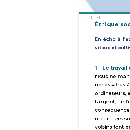
# DIÈSE
Éthique so
En écho à l’a
vitaux et cult
1 – Le travai
Nous ne manq
nécessaires à 
ordinateurs, e
l’argent, de 
conséquences 
meurtriers so
voisins font e