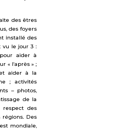
aite des êtres
us, des foyers
 installé des
vu le jour 3 :
 pour aider à
 « l’après » ;
et aider à la
e ; activités
nts – photos,
ntissage de la
 respect des
 régions. Des
est mondiale,