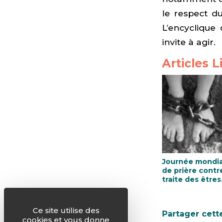
le respect d
L’encyclique
invite à agir.
Articles L
Journée mondia
de prière contre
traite des êtres
humains
Ce site utilise des
Partager cett
cookies et vous donne