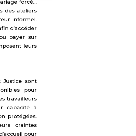
mariage forcé…
s des ateliers
eur informel.
afin d’accéder
 ou payer sur
imposent leurs
t Justice sont
ponibles pour
es travailleurs
ur capacité à
non protégées.
urs craintes
d’accueil pour