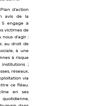
Plan d’action
n avis de la
e 5 engage à
es victimes de
À nous d’agir :
, au droit de
ociale, à une
onnes à risque
institutions ;
isses, réseaux,
ploitation via
ttre ce fléau.
cline en ses
quotidienne,
e humain, dans