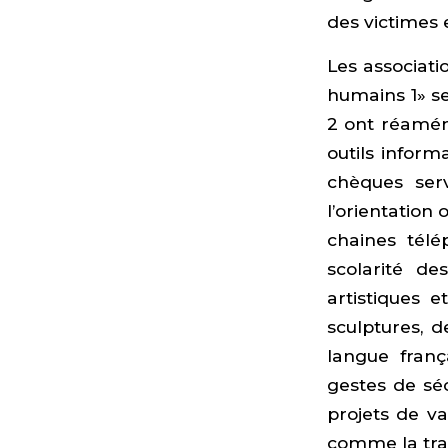
des victimes 
Les associati
humains 1» se
2 ont réamén
outils inform
chèques serv
l’orientation
chaines télé
scolarité de
artistiques 
sculptures, d
langue fran
gestes de sé
projets de v
comme la tra