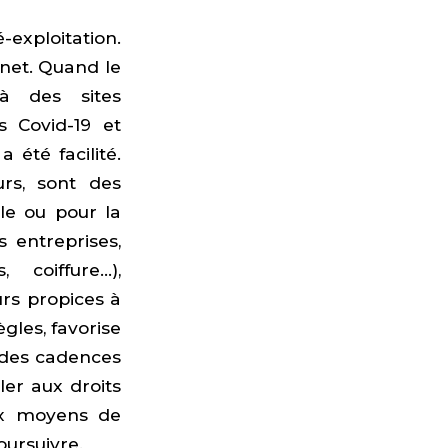
é-exploitation.
rnet. Quand le
 à des sites
s Covid-19 et
 été facilité.
rs, sont des
lle ou pour la
s entreprises,
 coiffure…),
rs propices à
ègles, favorise
 à des cadences
ler aux droits
aux moyens de
oursuivre.