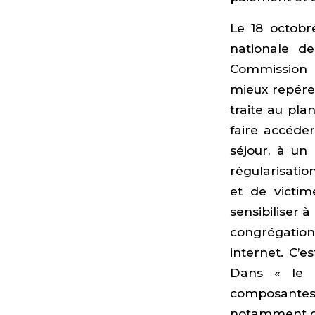
Le 18 octobr
nationale d
Commission 
mieux repérer
traite au plan
faire accéde
séjour, à un
régularisatio
et de victime
sensibiliser à
congrégations
internet. C’e
Dans « le m
composantes
notamment dan