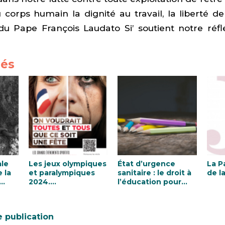
u corps humain la dignité au travail, la liberté 
 du Pape François Laudato Si’ soutient notre réfl
iés
le
Les jeux olympiques
État d’urgence
La Pa
 la
et paralympiques
sanitaire : le droit à
de l
2024….
l’éducation pour
tous
e publication