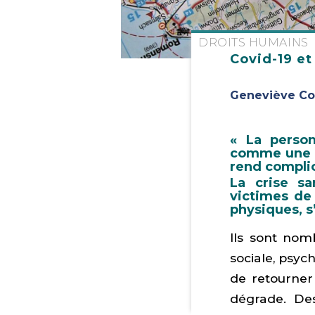
DROITS HUMAINS
Covid-19 et
Geneviève Co
« La perso
comme une m
rend complic
La crise sa
victimes de
physiques, s
Ils sont nom
sociale, psyc
de retourner
dégrade. Des