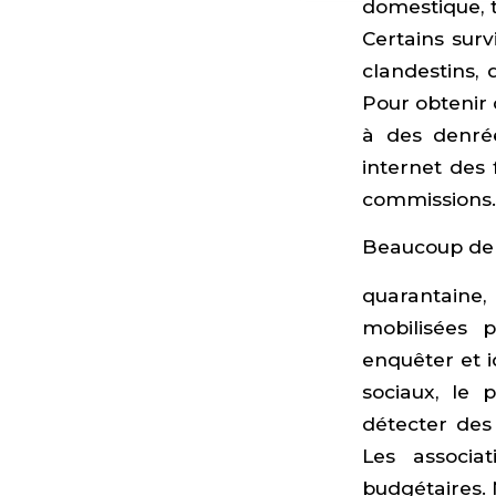
domestique, t
Certains surv
clandestins,
Pour obtenir 
à des denrée
internet des 
commissions.
Beaucoup de p
quarantaine, 
mobilisées p
enquêter et id
sociaux, le 
détecter des 
Les associa
budgétaires. 