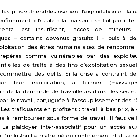
 les plus vulnérables risquent l’exploitation ou la r
nfinement, « l’école à la maison » se fait par inte
rental est insuffisant, l’accès de mineurs
ues – certains devenus gratuits ! – puis à de
ploitation des êtres humains sites de rencontre, a
 repérés comme vulnérables par des exploiteu
ntielles de traite à des fins d’exploitation sexue
commettre des délits. Si la crise a contraint de
r leur exploitation, à fermer (massages,
on de la demande de travailleurs dans des secteu
 par le travail, conjuguée à l’assouplissement des r
. Les trafiquants en profitent : travail à bas prix,
es à rembourser sous forme de travail. Il faut veil
Le plaidoyer inter-associatif pour un accès 
 l’inclusion bancaire, né du confinement, doit se p