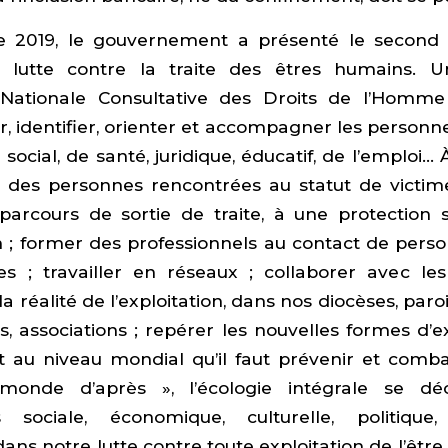
e 2019, le gouvernement a présenté le second 
e lutte contre la traite des êtres humains. U
Nationale Consultative des Droits de l’Homm
, identifier, orienter et accompagner les personn
 social, de santé, juridique, éducatif, de l’emploi… 
r des personnes rencontrées au statut de victime
 parcours de sortie de traite, à une protection s
n ; former des professionnels au contact de pers
s ; travailler en réseaux ; collaborer avec les 
 la réalité de l’exploitation, dans nos diocèses, paro
, associations ; repérer les nouvelles formes d’ex
st au niveau mondial qu’il faut prévenir et comba
onde d’après », l’écologie intégrale se dé
 sociale, économique, culturelle, politique, 
s notre lutte contre toute exploitation de l’êtr