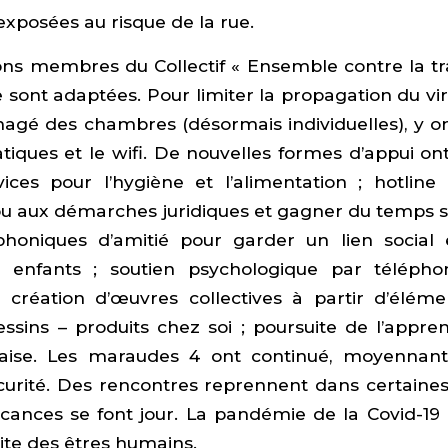
exposées au risque de la rue.
ons membres du Collectif « Ensemble contre la tr
 sont adaptées. Pour limiter la propagation du vir
agé des chambres (désormais individuelles), y ont
atiques et le wifi. De nouvelles formes d’appui ont 
ices pour l’hygiène et l’alimentation ; hotline
 ou aux démarches juridiques et gagner du temps sur
phoniques d’amitié pour garder un lien social 
s enfants ; soutien psychologique par téléphon
et création d’œuvres collectives à partir d’éléme
essins – produits chez soi ; poursuite de l’appre
çaise. Les maraudes 4 ont continué, moyennant
curité. Des rencontres reprennent dans certaines
acances se font jour. La pandémie de la Covid-19 
ite des êtres humains.