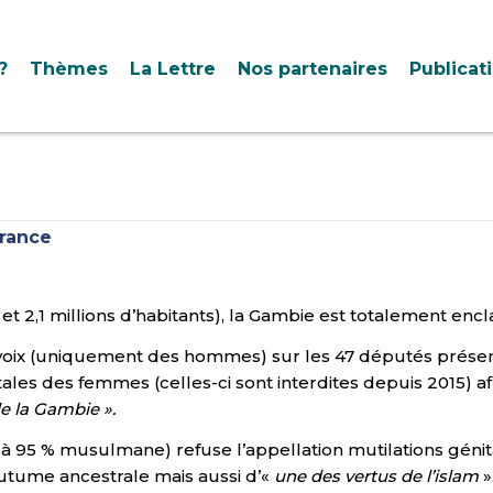
?
Thèmes
La Lettre
Nos partenaires
Publicat
France
et 2,1 millions d’habitants), la Gambie est totalement en
oix (uniquement des hommes) sur les 47 députés présents,
itales des femmes (celles-ci sont interdites depuis 2015) af
de la Gambie ».
à 95 % musulmane) refuse l’appellation mutilations génital
outume ancestrale mais aussi d’«
une des vertus de l’islam
»