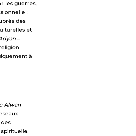
r les guerres,
sionnelle :
uprès des
ulturelles et
Adyan
–
religion
ogiquement à
e
Alwan
réseaux
x des
spirituelle.