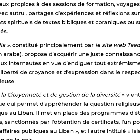
ieux propices à des sessions de formation, voyages
ec autrui, partages d’expériences et réflexions sur
 spirituels de textes bibliques et coraniques ou s
és.
ia »
, constitué principalement par
le site web
Taad
 arabe), propose d’acquérir une juste connaissan
ux internautes en vue d’endiguer tout extrémisme 
liberté de croyance et d’expression dans le respec
gieuse.
e la Citoyenneté et de gestion de la diversité
» vient
ue qui permet d’appréhender la question religieus
que au Liban. Il met en place des programmes d’é
, sanctionnés par l’obtention de certificats, l’un po
affaires publiques au Liban », et l’autre intitulé « Is
n de la paix ».