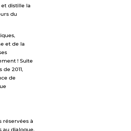
t distille la
eurs du
iques,
 et de la
ses
ement ! Suite
 de 2011,
nce de
tue
ns réservées à
s au dialogue.