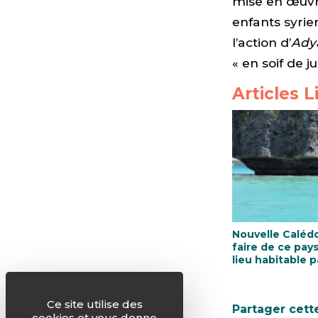
mise en œuvr
enfants syrie
l’action d’
Ady
« en soif de j
Articles L
Nouvelle Calédo
faire de ce pay
lieu habitable p
tous !
Ce site utilise des
Partager cett
cookies et vous donne