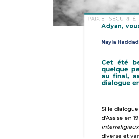
PAIX ET SÉCURITÉ
Adyan, vou
Nayla Haddad
Cet été be
quelque pe
au final, 
dialogue en
Si le dialogu
d’Assise en 1
interreligieux
diverse et va