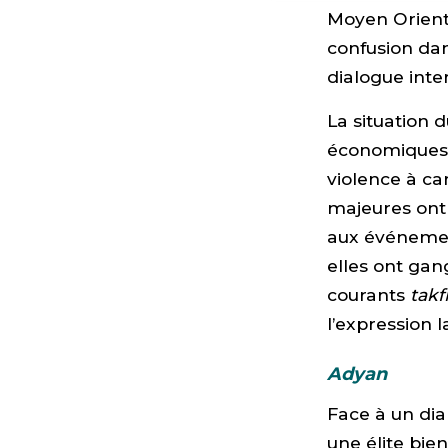
Moyen Orient d
confusion da
dialogue inter
La situation 
économiques 
violence à car
majeures ont 
aux événement
elles ont ga
courants
takf
l’expression l
Adyan
Face à un dia
une élite bie