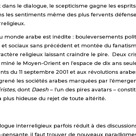
ans le dialogue, le scepticisme gagne les esprits e
ns les sentiments même des plus fervents défens
religieux.
du monde arabe est inédite : bouleversements polit
et sociaux sans précédent et montée du fanatisme
actère religieux laissant craindre le pire. Deux cri
miné le Moyen-Orient en l’espace de dix ans seul
s du 11 septembre 2001 et aux révolutions arabes
ngrené les sociétés arabes marquées par l’émerge
iristes
, dont
Daesh
– l’un des pires avatars – consti
a plus hideuse du rejet de toute altérité.
logue interreligieux parfois réduit à des discussio
n-pensante, il faut trouver de nouveaux paradigme