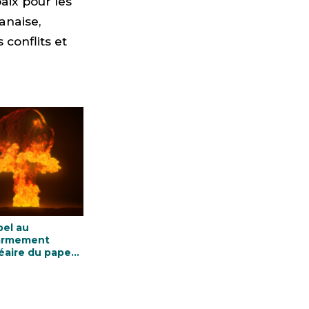
aix pour les
anaise,
 conflits et
pel au
armement
éaire du pape
çois