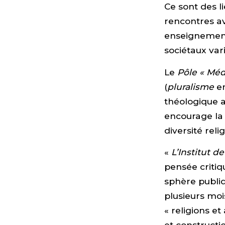
Ce sont des l
rencontres av
enseignements
sociétaux vari
Le
Pôle « Méd
(
pluralisme
en
théologique a
encourage la 
diversité reli
«
L’Institut d
pensée critiq
sphère publi
plusieurs mois
« religions et 
et constructio