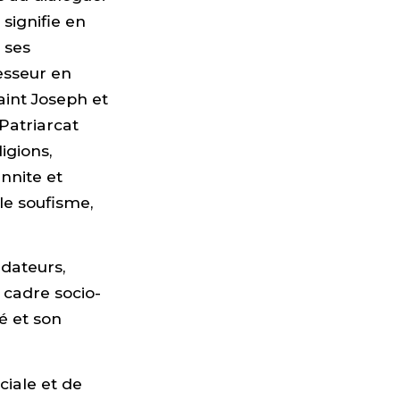
 signifie en
e ses
esseur en
aint Joseph et
Patriarcat
igions,
nnite et
e soufisme,
ndateurs,
 cadre socio-
é et son
ciale et de