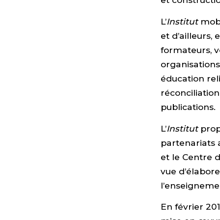
L’
Institut
mobil
et d’ailleurs
formateurs, v
organisations 
éducation reli
réconciliatio
publications.
L’
Institut
prop
partenariats 
et le Centre
vue d’élabor
l’enseignement
En février 20