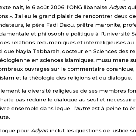
xte naît, le 6 août 2006, l’ONG libanaise
Adyan
qui
ons ». J’ai eu le grand plaisir de rencontrer deux d
ndateurs, le père Fadi Daou, prêtre maronite, prof
damentale et philosophie politique à l’Université S
des relations œcuméniques et interreligieuses au 
si que Nayla Tabbarah, docteur en Sciences des rel
héologienne en sciences islamiques, musulmane su
ombreux ouvrages sur le commentaire coranique, l
slam et la théologie des religions et du dialogue.
èlement la diversité religieuse de ses membres fo
aite pas réduire le dialogue au seul et nécessaire
vivre ensemble dans lequel l’
autre
est à peine tolér
oute.
alogue pour
Adyan
inclut les questions de justice so