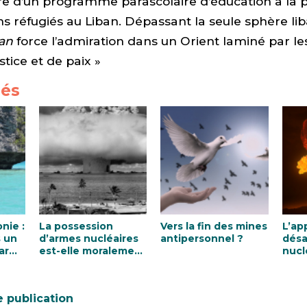
e d’un programme parascolaire d’éducation à la p
ns réfugiés au Liban. Dépassant la seule sphère lib
an
force l’admiration dans un Orient laminé par les
ustice et de paix »
iés
nie :
La possession
Vers la fin des mines
L’ap
s un
d’armes nucléaires
antipersonnel ?
dés
ar
est-elle moralement
nucl
légitime ?
Fran
e publication