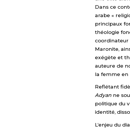
Dans ce conte
arabe « religi
principaux fo
théologie fon
coordinateur 
Maronite, ain
exégète et t
auteure de n
la femme en i
Reflétant fid
Adyan
ne souh
politique du 
identité, diss
L’enjeu du di