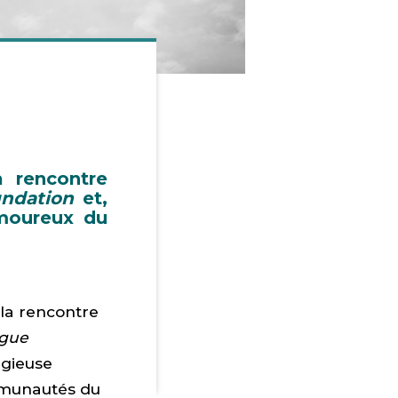
a rencontre
ndation
et,
amoureux du
 la rencontre
ogue
ligieuse
ommunautés du