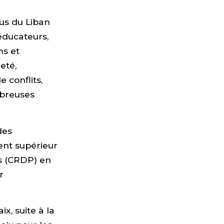
nus du Liban
 éducateurs,
ns et
eté,
e conflits,
mbreuses
des
ent supérieur
s (CRDP) en
r
x, suite à la