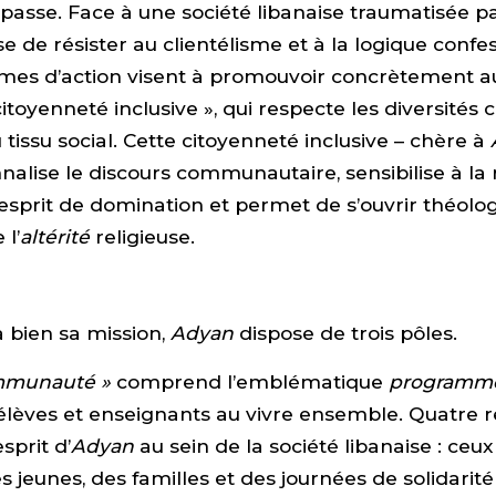
dépasse. Face à une société libanaise traumatisée pa
e de résister au clientélisme et à la logique confes
es d’action visent à promouvoir concrètement a
citoyenneté inclusive », qui respecte les diversités c
 tissu social. Cette citoyenneté inclusive – chère à
alise le discours communautaire, sensibilise à la 
 esprit de domination et permet de s’ouvrir théol
 l’
altérité
religieuse.
 bien sa mission,
Adyan
dispose de trois pôles.
mmunauté »
comprend l’emblématique
programm
élèves et enseignants au vivre ensemble. Quatre 
sprit d’
Adyan
au sein de la société libanaise : ceu
 jeunes, des familles et des journées de solidarité 