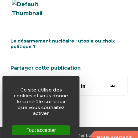
Le désarmement nucléaire : utopie ou choix
politique ?
Partager cette publication
Ce site utilise des
cookies et vous donne
le contrôle sur ceux
que vous souhaitez
activer
Tout accepter
© Justice & Paix -
Plan du site
-
Mentions légales
-
Nous soutenir