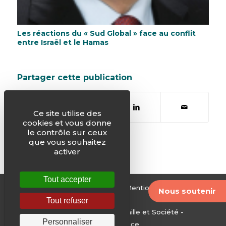
Les réactions du « Sud Global » face au conflit
entre Israël et le Hamas
Partager cette publication
Ce site utilise des
cookies et vous donne
le contrôle sur ceux
que vous souhaitez
activer
Tout accepter
© Justice & Paix -
Plan du site
-
Mentions légales
-
Nous soutenir
Archives
Tout refuser
Edité par le Service National Famille et Société -
Personnaliser
Conférence des évêques de France