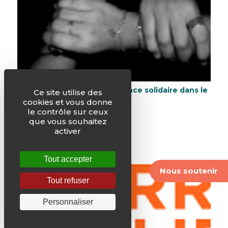
15 propositions pour une France solidaire dans le
Ce site utilise des
monde en 2017
cookies et vous donne
le contrôle sur ceux
que vous souhaitez
activer
Tout accepter
Nous soutenir
Tout refuser
Personnaliser