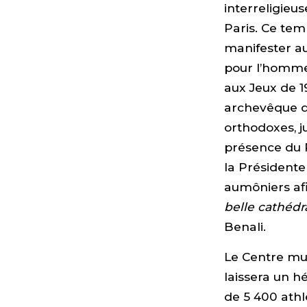
interreligieu
Paris. Ce tem
manifester au
pour l’homme 
aux Jeux de 1
archevêque d
orthodoxes, ju
présence du P
la Présidente
aumôniers afi
belle cathéd
Benali.
Le Centre mul
laissera un h
de 5 400 athl