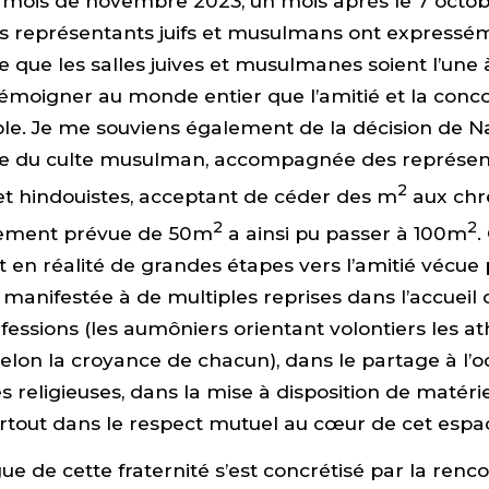
 mois de novembre 2023, un mois après le 7 octob
es représentants juifs et musulmans ont expressé
que les salles juives et musulmanes soient l’une 
 témoigner au monde entier que l’amitié et la conc
le. Je me souviens également de la décision de Na
e du culte musulman, accompagnée des représen
2
et hindouistes, acceptant de céder des m
aux chré
2
2
ialement prévue de 50m
a ainsi pu passer à 100m
.
t en réalité de grandes étapes vers l’amitié vécue
t manifestée à de multiples reprises dans l’accueil
fessions (les aumôniers orientant volontiers les at
 selon la croyance de chacun), dans le partage à l’
s religieuses, dans la mise à disposition de matérie
surtout dans le respect mutuel au cœur de cet espac
gue de cette fraternité s’est concrétisé par la renc