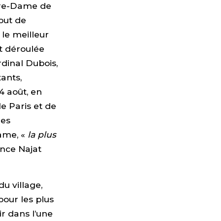
otre-Dame de
but de
le meilleur
t déroulée
dinal Dubois,
ants,
4 août, en
e Paris et de
les
Dame, «
la plus
ance Najat
u village,
pour les plus
r dans l’une