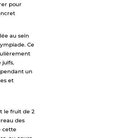
rer pour
oncret
lée au sein
lympiade. Ce
iculièrement
juifs,
u pendant un
es et
 le fruit de 2
ureau des
 cette