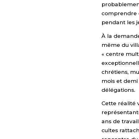
probablement 
comprendre ce
pendant les j
À la demande 
même du vill
« centre mult
exceptionnell
chrétiens, m
mois et demi 
délégations.
Cette réalité
représentants 
ans de travai
cultes rattac