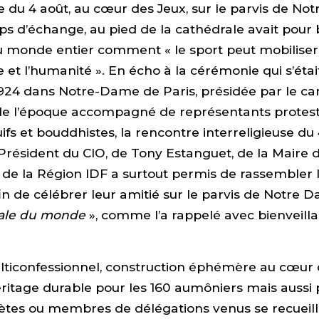
se du 4 août, au cœur des Jeux, sur le parvis de N
ps d’échange, au pied de la cathédrale avait pour 
 monde entier comment « le sport peut mobiliser 
et l’humanité ». En écho à la cérémonie qui s’étai
924 dans Notre-Dame de Paris, présidée par le car
e l’époque accompagné de représentants protest
ifs et bouddhistes, la rencontre interreligieuse du 
résident du CIO, de Tony Estanguet, de la Maire d
 de la Région IDF a surtout permis de rassembler 
n de célébrer leur amitié sur le parvis de Notre 
rale du monde
», comme l’a rappelé avec bienveill
ticonfessionnel, construction éphémère au cœur d
éritage durable pour les 160 aumôniers mais aussi 
ètes ou membres de délégations venus se recueilli