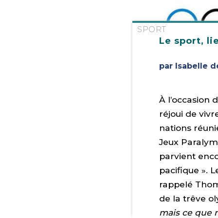
SPORT
Le sport, li
par Isabelle 
À l’occasion 
réjoui de viv
nations réuni
Jeux Paralymp
parvient enc
pacifique ». 
rappelé Thoma
de la trêve o
mais ce que n