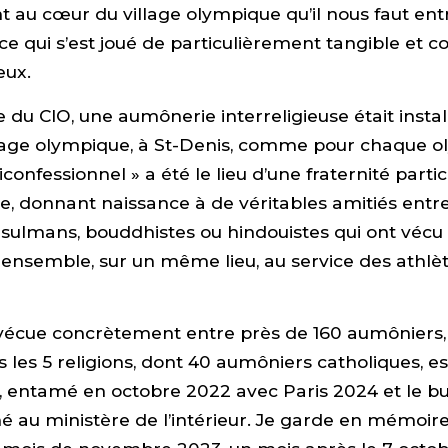
au cœur du village olympique qu’il nous faut ent
 qui s’est joué de particulièrement tangible et c
eux.
du CIO, une aumônerie interreligieuse était instal
age olympique, à St-Denis, comme pour chaque o
iconfessionnel » a été le lieu d’une fraternité part
e, donnant naissance à de véritables amitiés entre 
usulmans, bouddhistes ou hindouistes qui ont véc
ensemble, sur un même lieu, au service des athlèt
 vécue concrètement entre près de 160 aumôniers,
les 5 religions, dont 40 aumôniers catholiques, est
l, entamé en octobre 2022 avec Paris 2024 et le b
hé au ministère de l’intérieur. Je garde en mémoire