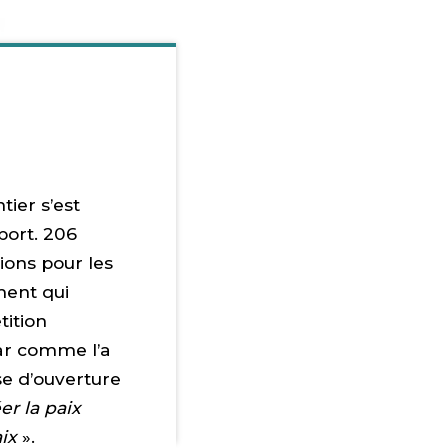
ier s’est
port. 206
ions pour les
ment qui
ition
car comme l’a
se d’ouverture
er la paix
ix
».