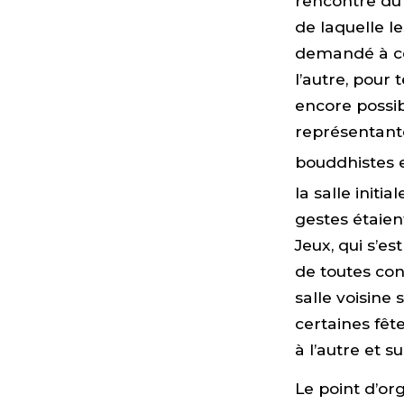
rencontre du
de laquelle l
demandé à ce 
l’autre, pour
encore possib
représentant
bouddhistes 
la salle init
gestes étaien
Jeux, qui s’es
de toutes con
salle voisine
certaines fête
à l’autre et 
Le point d’or