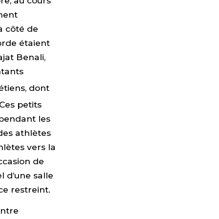
re, au cours
ment
à côté de
orde étaient
jat Benali,
tants
tiens, dont
 Ces petits
 pendant les
 des athlètes
hlètes vers la
occasion de
l d’une salle
e restreint.
ontre