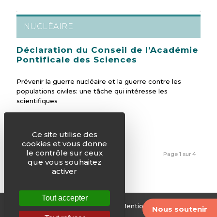
NUCLÉAIRE
Déclaration du Conseil de l’Académie
Pontificale des Sciences
Prévenir la guerre nucléaire et la guerre contre les
populations civiles: une tâche qui intéresse les
scientifiques
Ce site utilise des
cookies et vous donne
le contrôle sur ceux
1
2
3
4
Page 1 sur 4
que vous souhaitez
activer
Tout accepter
© Justice & Paix -
Plan du site
-
Mentions légales
-
Nous soutenir