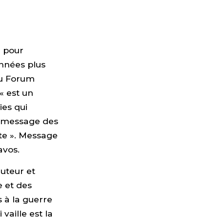
r pour
années plus
du Forum
« est un
ies qui
le message des
ste ». Message
avos.
auteur et
e et des
s à la guerre
vaille est la