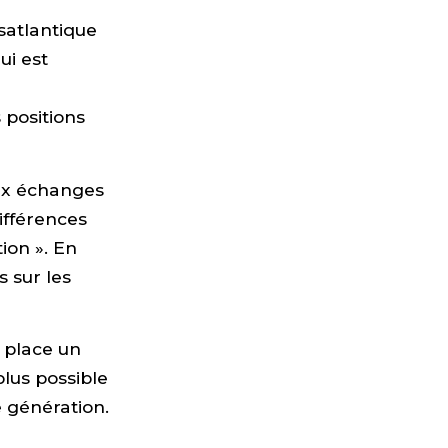
satlantique
ui est
 positions
aux échanges
ifférences
ion ». En
s sur les
 place un
lus possible
e génération.