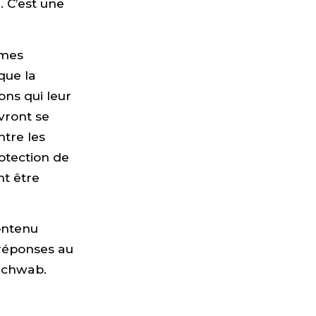
 C’est une
rmes
que la
ons qui leur
vront se
ntre les
otection de
nt être
contenu
 réponses au
 Schwab.