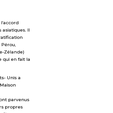
l’accord
asiatiques. Il
atification
 Pérou,
le-Zélande)
qui en fait la
ts- Unis a
a Maison
 sont parvenus
rs propres