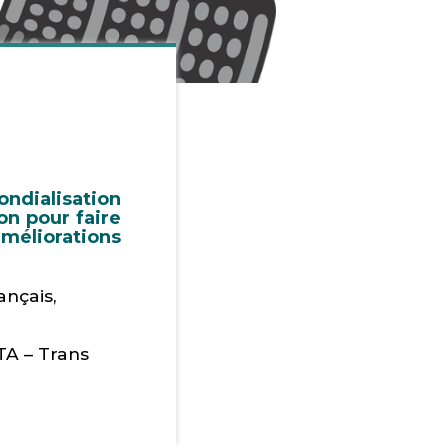
dialisation
on pour faire
méliorations
nçais,
TA – Trans