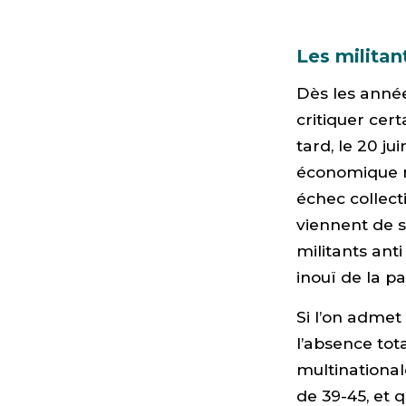
Les militan
Dès les anné
critiquer cer
tard, le 20 j
économique mo
échec collect
viennent de s
militants anti
inouï de la p
Si l’on admet
l’absence tot
multinationale
de 39-45, et q