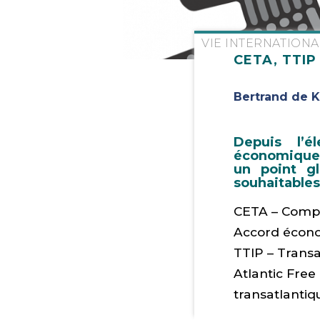
VIE INTERNATION
CETA, TTIP
Bertrand de 
Depuis l’é
économique s
un point gl
souhaitables
CETA – Compr
Accord écono
TTIP – Trans
Atlantic Free
transatlantiq