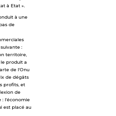
t à Etat ».
onduit à une
 pas de
mmerciales
 suivante :
 territoire,
le produit a
arte de l’Onu
rix de dégâts
profits, et
lexion de
 : l’économie
i est placé au