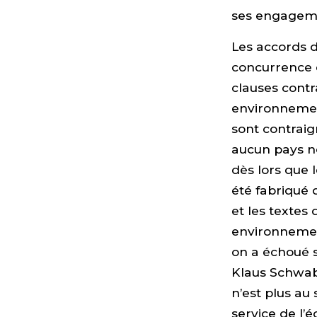
ses engagemen
Les accords d
concurrence dé
clauses contr
environnemen
sont contraign
aucun pays ne
dès lors que 
été fabriqué 
et les textes 
environnement
on a échoué s
Klaus Schwab.
n’est plus au
service de l’