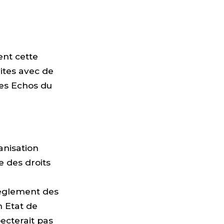
ent cette
rites avec de
Les Echos du
anisation
e des droits
règlement des
n Etat de
ecterait pas