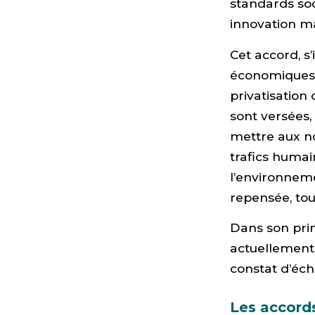
standards so
innovation m
Cet accord, s
économiques e
privatisation
sont versées,
mettre aux no
trafics humai
l’environnem
repensée, tou
Dans son prin
actuellement 
constat d’éch
Les accord