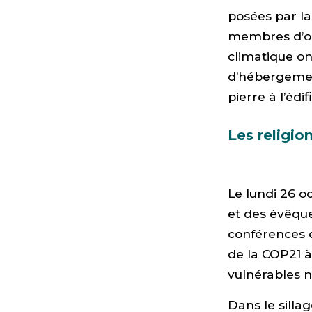
posées par la
membres d’or
climatique ont
d’hébergemen
pierre à l’édif
Les religio
Le lundi 26 o
et des évêqu
conférences 
de la COP21 à
vulnérables n
Dans le silla