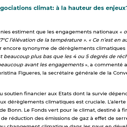
gociations climat: à la hauteur des enjeux
Unies estiment que les engagements nationaux «
o
,7°C l’élévation de la température ». « Ce n’est en 
ar encore synonyme de dérèglements climatiques 
st beaucoup plus bas que les 4 ou 5 degrés de ré
 beaucoup avant les engagements
», a commenté 
istina Figueres, la secrétaire générale de la Conv
u soutien financier aux Etats dont la survie dépen
aux dérèglements climatiques est cruciale. L’alerte 
de Bonn. Le Fonds vert pour le climat, destiné à f
e réduction des émissions de gaz à effet de serr
 au changement climatique dans les pays en dév