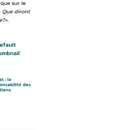
ique sur le
«
Que diront
e?»
.
t : la
onsabilité des
tiens