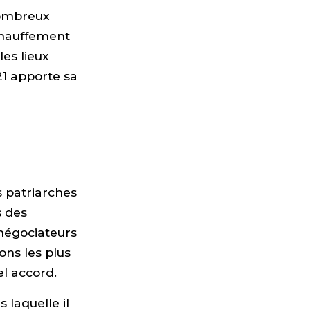
 nombreux
chauffement
les lieux
1 apporte sa
s patriarches
s des
négociateurs
ons les plus
el accord.
 laquelle il