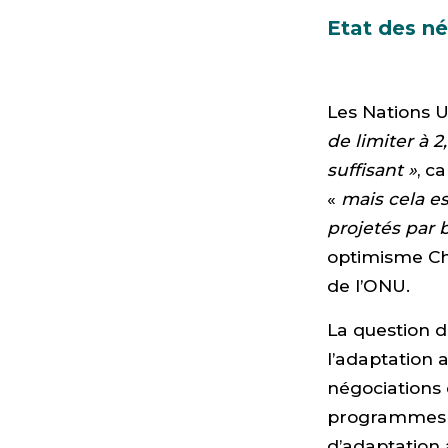
Etat des né
Les Nations 
de limiter à 2
suffisant »
, c
«
mais cela e
projetés par
optimisme Chr
de l’ONU.
La question d
l’adaptation 
négociations 
programmes d
d’adaptation