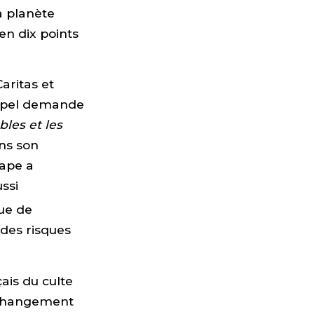
a planète
en dix points
aritas et
appel demande
bles et les
ns son
Pape a
ssi
que de
 des risques
ais du culte
e changement