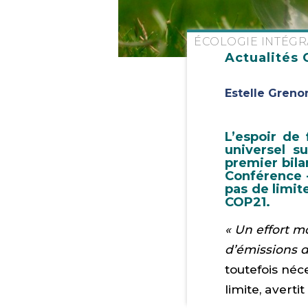
ÉCOLOGIE INTÉGR
Actualités 
Estelle Greno
L’espoir de
universel s
premier bila
Conférence 
pas de limite
COP21.
« Un effort m
d’émissions d
toutefois néc
limite, avertit