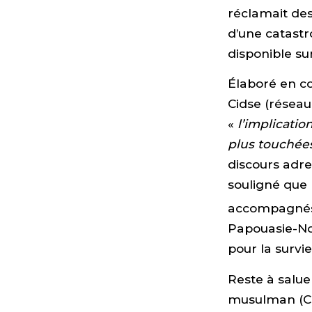
réclamait de
d’une catastr
disponible sur
Élaboré en co
Cidse (résea
«
l’implicatio
plus touchées
discours adre
souligné que 
accompagnés 
Papouasie-Nou
pour la surv
Reste à salue
musulman (CF