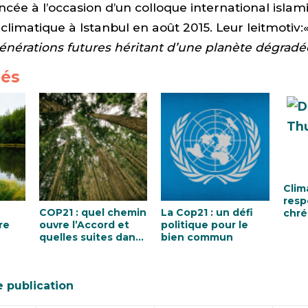
ancée à l’occasion d’un colloque international islam
imatique à Istanbul en août 2015. Leur leitmotiv:
énérations futures héritant d’une planète dégradé
iés
Clima
resp
COP21 : quel chemin
La Cop21 : un défi
chré
re
ouvre l’Accord et
politique pour le
quelles suites dans
bien commun
l’Eglise ?
e publication