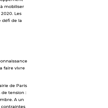
 à mobiliser
à 2020. Les
 défi de la
econnaissance
a faire vivre
irie de Paris
 de tension :
embre. A un
s contraintes