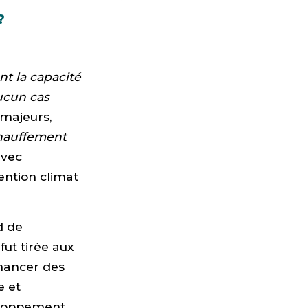
?
nt la capacité
aucun cas
majeurs,
chauffement
avec
ention climat
d de
fut tirée aux
inancer des
e et
eloppement