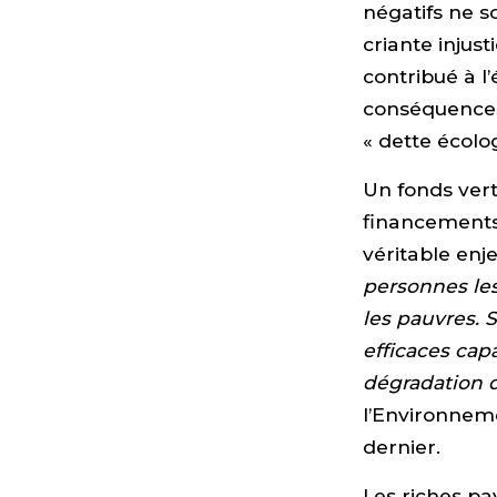
négatifs ne so
criante injust
contribué à l
conséquences
« dette écolo
Un fonds vert
financements
véritable enje
personnes le
les pauvres. 
efficaces cap
dégradation 
l’Environnem
dernier.
Les riches pa