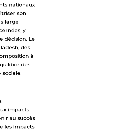
nts nationaux
triser son
us large
ncernées, y
 décision. Le
gladesh, des
composition à
équilibre des
 sociale.
s
aux impacts
nir au succès
ue les impacts