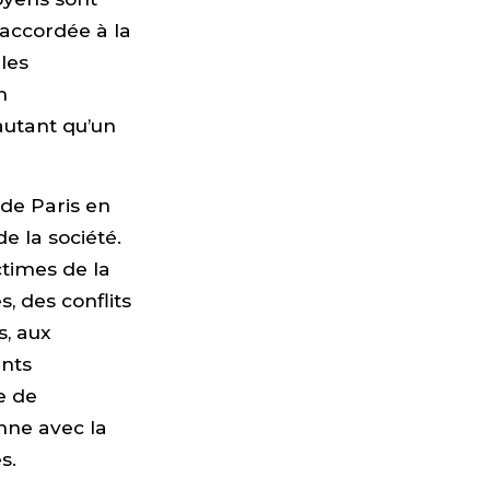
e accordée à la
 les
n
autant qu’un
 de Paris en
 la société.
ctimes de la
, des conflits
s, aux
ents
e de
enne avec la
s.