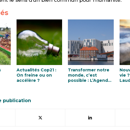
iés
s
Actualités Cop21 :
Transformer notre
Nou
On freine ou on
monde, c’est
vie ? L’appel 
accélère ?
possible : L’Agenda
Laud
2030 pour le
développement
durable
e publication