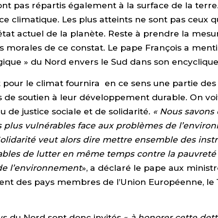
nt pas répartis également à la surface de la terre.
ice climatique. Les plus atteints ne sont pas ceux qu
’état actuel de la planète. Reste à prendre la mesu
 morales de ce constat. Le pape François a menti
gique » du Nord envers le Sud dans son encycliqu
 pour le climat fournira en ce sens une partie des
 de soutien à leur développement durable. On voit
u de justice sociale et de solidarité.
« Nous savons 
s plus vulnérables face aux problèmes de l’enviro
Solidarité veut alors dire mettre ensemble des ins
ables de lutter en même temps contre la pauvreté 
de l’environnement
», a déclaré le pape aux minist
ent des pays membres de l’Union Européenne, le
ys du Nord sont donc invités «
à honorer cette det