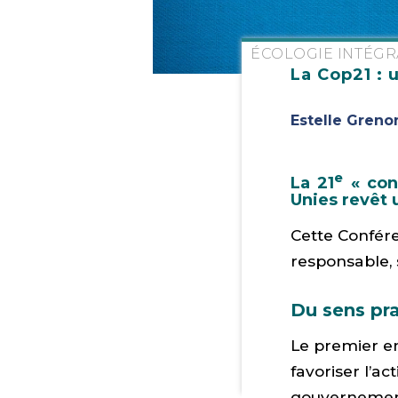
ÉCOLOGIE INTÉGR
La Cop21 : 
Estelle Greno
e
La 21
« con
Unies revêt 
Cette Confére
responsable, s
Du sens pra
Le premier en
favoriser l’a
gouvernements