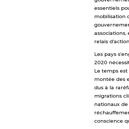
essentiels pou
mobilisation d
gouvernements
associations,
relais d’action
Les pays s’en
2020 nécessi
Le temps est 
montée des ea
dus à la raré
migrations c
nationaux de 
réchauffement 
conscience qu