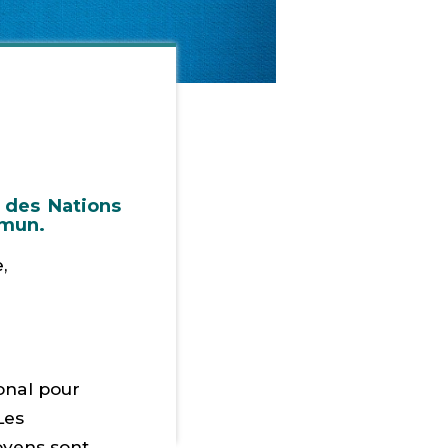
 des Nations
mmun.
,
onal pour
Les
oyens sont