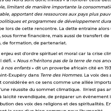
le, limitant de manière importante la consommati
ble, apportant des ressources aux pays plus pauv
 politiques et programmes de développement dura
pe lors de cette rencontre. La dette entraine alors
n, sous forme financière, mais aussi de transfert de
de formation, de partenariat.
enjeu est d’ordre spirituel et moral car la crise cl
l défi. «
Nous n’héritons pas de la terre de nos anc
 à nos enfants
» dit un proverbe africain cité en 19
aint-Exupéry dans
Terre des Hommes
. La voix des 
st considérée en ce sens comme une alliée import
’une réussite du sommet climatique. Iln’est pas a
à laïcité revendiquée, de préparer un évènement i
bution des voix des religions et des spiritualités. E
tent le sens d’un bien commun pour l’humanité.