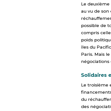
Le deuxième 
au vu de son 
réchauffement
possible de to
compris celle
poids politiq
îles du Pacif
Paris. Mais le
négociations 
Solidaires e
Le troisième 
financements 
du réchauffem
des négociatio