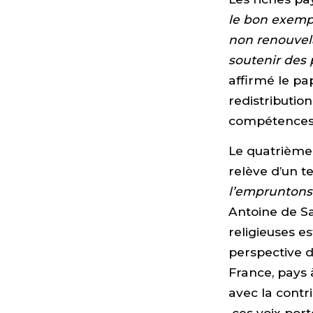
le bon exemp
non renouvela
soutenir des
affirmé le pa
redistributio
compétences, 
Le quatrième 
relève d’un te
l’empruntons
Antoine de S
religieuses e
perspective d
France, pays 
avec la contri
ces voix por