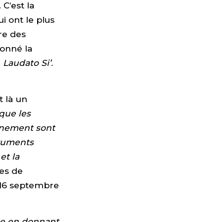
 C’est la
i ont le plus
re des
onné la
e
Laudato Si’
.
 là un
que les
nnement sont
truments
et la
res de
 16 septembre
te en donnant