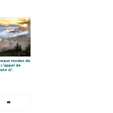
veaux modes de
de
ato si’.