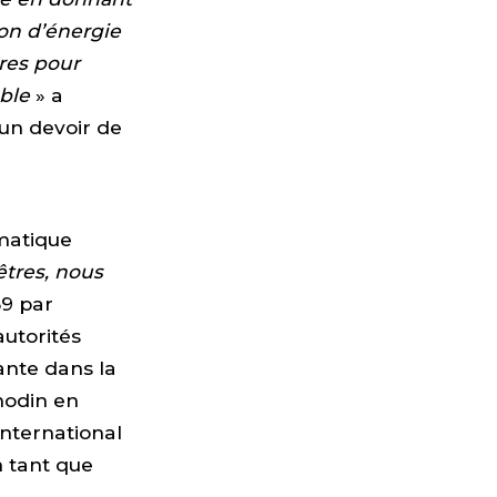
on d’énergie
res pour
ble
» a
 un devoir de
imatique
êtres, nous
39 par
autorités
ante dans la
nodin en
nternational
n tant que