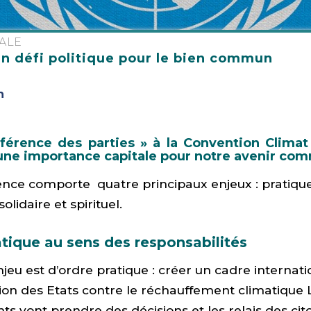
ALE
un défi politique pour le bien commun
n
férence des parties » à la Convention Climat
une importance capitale pour notre avenir co
nce comporte quatre principaux enjeux : pratique
olidaire et spirituel.
tique au sens des responsabilités
jeu est d’ordre pratique : créer un cadre internati
ction des Etats contre le réchauffement climatique 
 vont prendre des décisions et les relais des cit