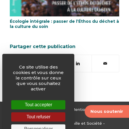
Écologie intégrale : passer de l’Éthos du déchet à
la culture du soin
Partager cette publication
Ce site utilise des
cookies et vous donne
le contrôle sur ceux
que vous souhaitez
activer
Tout accepter
© Justice & Paix -
Plan du site
-
Mentions légales
-
Nous soutenir
Archives
Tout refuser
Edité par le Service National Famille et Société -
Personnaliser