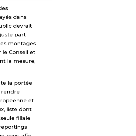
des
payés dans
blic devrait
juste part
à des montages
le Conseil et
t la mesure,
ite la portée
 rendre
uropéenne et
x, liste dont
eule filiale
 reportings
 pays, afin