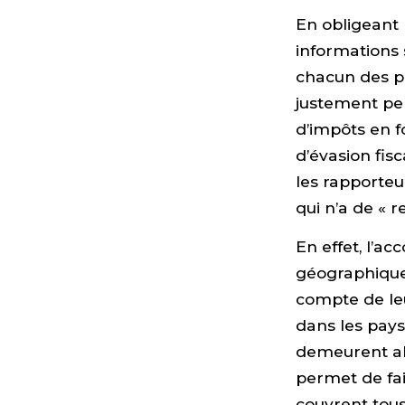
En obligeant 
informations 
chacun des pa
justement per
d’impôts en f
d’évasion fis
les rapporte
qui n’a de « 
En effet, l’a
géographique
compte de le
dans les pays 
demeurent abs
permet de fair
couvrent tou