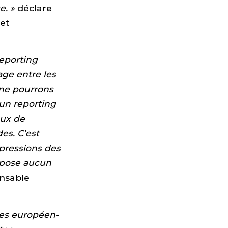
e. »
déclare
et
eporting
age entre les
 ne pourrons
 un reporting
aux de
es. C’est
 pressions des
 pose aucun
onsable
-es européen-