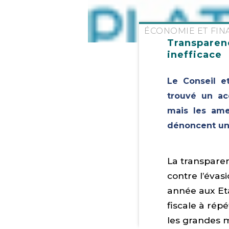
ÉCONOMIE ET FIN
Transparen
inefficace
Le Conseil e
trouvé un acc
mais les ame
dénoncent un v
La transparen
contre l’évasi
année aux Eta
fiscale à rép
les grandes m