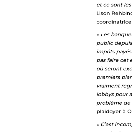
et ce sont le
Lison Rehbind
coordinatrice
«
Les banques
public depuis
impôts payés 
pas faire cet
où seront exc
premiers plan
vraiment regr
lobbys pour a
problème de 
plaidoyer à 
«
C’est incom