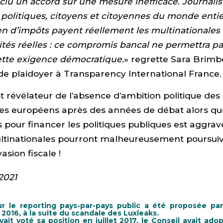
clu un accord sur une mesure inefficace. Journalis
politiques, citoyens et citoyennes du monde enti
n d’impôts payent réellement les multinationales
vités réelles : ce compromis bancal ne permettra p
ette exigence démocratique.
» regrette Sara Brimb
e plaidoyer à Transparency International France.
t révélateur de l’absence d’ambition politique des 
es européens après des années de débat alors q
 pour financer les politiques publiques est aggravé
ultinationales pourront malheureusement poursuiv
asion fiscale !
2021
sur le reporting pays-par-pays public a été proposée pa
016, à la suite du scandale des Luxleaks.
ait voté sa position en juillet 2017, le Conseil avait ado