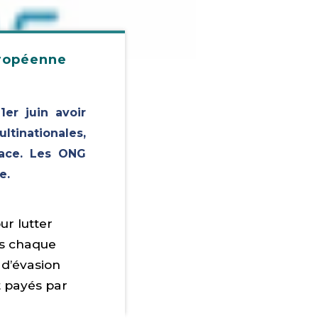
uropéenne
er juin avoir
ltinationales,
cace. Les ONG
e.
ur lutter
rds chaque
 d’évasion
t payés par