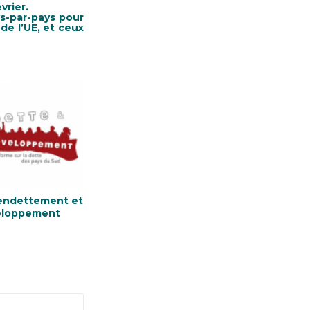
vrier.
ys-par-pays pour
de l’UE, et ceux
endettement et
eloppement