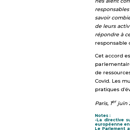
nes aient con
responsables 
savoir combie
de leurs acti
répondre à c
responsable d
Cet accord es
parlementair
de ressources
Covid. Les m
pratiques d’év
er
Paris, 1
juin 
Notes :
-La directive 
européenne en 2
Le Parlement av