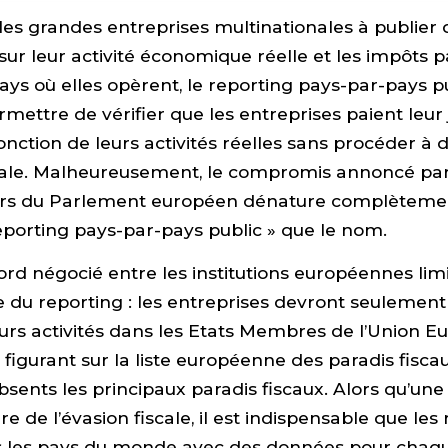
les grandes entreprises multinationales à publier 
sur leur activité économique réelle et les impôts 
ys où elles opèrent, le reporting pays-par-pays pu
mettre de vérifier que les entreprises paient leur 
onction de leurs activités réelles sans procéder 
cale. Malheureusement, le compromis annoncé par 
urs du Parlement européen dénature complètemen
reporting pays-par-pays public » que le nom.
ccord négocié entre les institutions européennes lim
 du reporting : les entreprises devront seulement
urs activités dans les Etats Membres de l’Union E
figurant sur la liste européenne des paradis fiscau
ents les principaux paradis fiscaux. Alors qu’une s
e de l’évasion fiscale, il est indispensable que les
s les pays du monde avec des données pour chaque