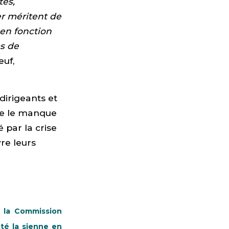
tes,
er méritent de
 en fonction
as de
euf,
dirigeants et
ue le manque
 par la crise
re leurs
r la Commission
pté la sienne en