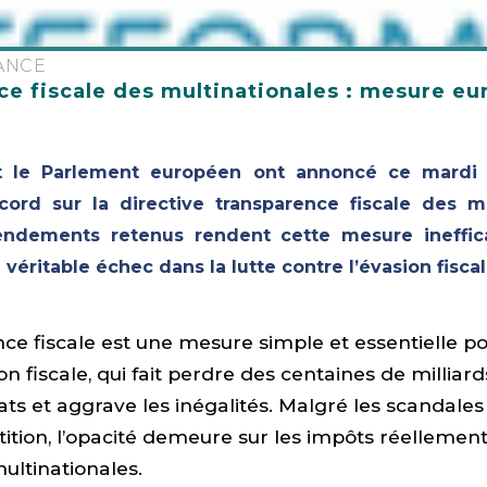
ANCE
ce fiscale des multinationales : mesure e
t le Parlement européen ont annoncé ce mardi 1
ord sur la directive transparence fiscale des mu
ndements retenus rendent cette mesure ineffi
éritable échec dans la lutte contre l’évasion fiscal
ce fiscale est une mesure simple et essentielle po
on fiscale, qui fait perdre des centaines de millia
ts et aggrave les inégalités. Malgré les scandales
étition, l’opacité demeure sur les impôts réellemen
ultinationales.