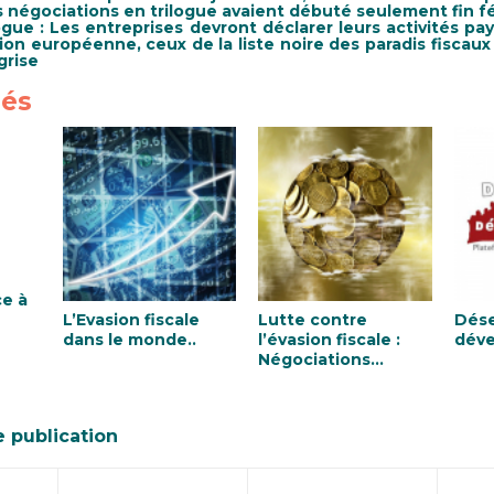
es négociations en trilogue avaient débuté seulement fin fé
ogue
: Les entreprises devront déclarer leurs activités pa
nion européenne, ceux de la liste noire des paradis fiscaux 
grise
iés
ce à
L’Evasion fiscale
Lutte contre
Dés
dans le monde..
l’évasion fiscale :
dév
Négociations
européennes sur la
directive Le
Reporting pays-par-
e publication
pays Public