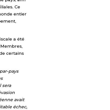
liales. Ce
monde entier
ppement,
iscale a été
ts Membres,
de certains
-par-pays
es
 sera
évasion
péenne avait
itable échec,