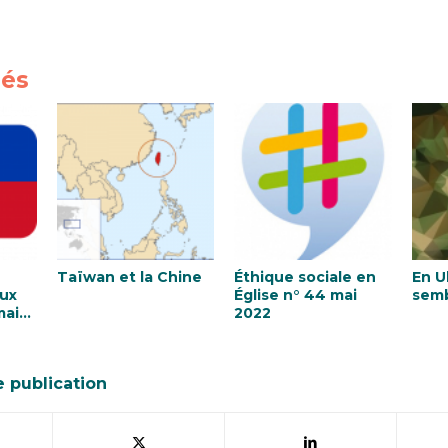
iés
Taïwan et la Chine
Éthique sociale en
En Uk
aux
Église n° 44 mai
semb
mai
2022
e publication