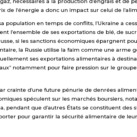
 gaz, nécessaires à la production d’engrais et de pe
ix de l’énergie a donc un impact sur celui de l’ali
sa population en temps de conflits, l’Ukraine a ces
t l’ensemble de ses exportations de blé, de sucr
 russe, si les sanctions économiques épargnent p
entaire, la Russie utilise la faim comme une arme g
ctuellement ses exportations alimentaires à destin
caux” notamment pour faire pression sur le groupe
par crainte d’une future pénurie de denrées aliment
omiques spéculent sur les marchés boursiers, n
soja, pendant que d’autres États se constituent des 
porter pour garantir la sécurité alimentaire de leu