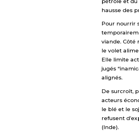
pétrole et du
hausse des pr
Pour nourrir 
temporairemen
viande. Côté
le volet alim
Elle limite a
jugés “inami
alignés.
De surcroît, 
acteurs écon
le blé et le 
refusent d’ex
(Inde).