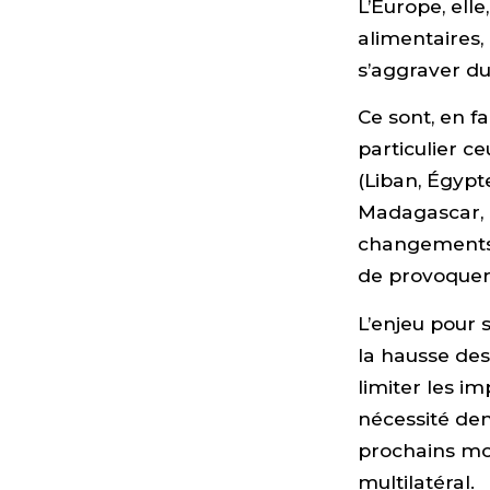
L’Europe, ell
alimentaires,
s’aggraver du 
Ce sont, en f
particulier c
(Liban, Égypt
Madagascar, C
changements c
de provoquer 
L’enjeu pour s
la hausse des 
limiter les im
nécessité de
prochains mo
multilatéral.