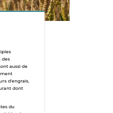
iples
% des
sont aussi de
tement
rs d’engrais,
urant dont
ntes du