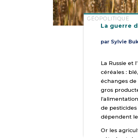
GÉOPOLITIQUE
La guerre d
par Sylvie Buk
La Russie et 
céréales : bl
échanges de b
gros product
l’alimentatio
de pesticides
dépendent les
Or les agricu