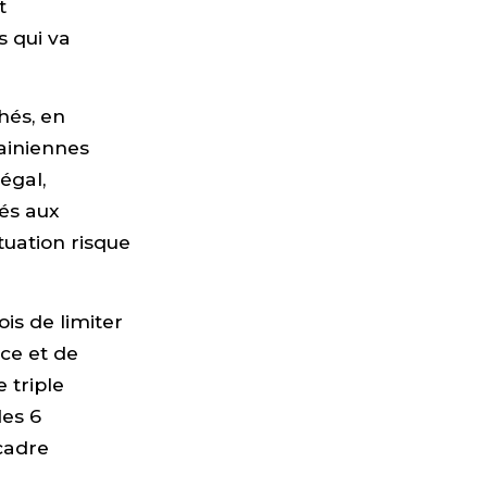
t
s qui va
hés, en
rainiennes
égal,
sés aux
tuation risque
ois de limiter
ace et de
 triple
des 6
cadre