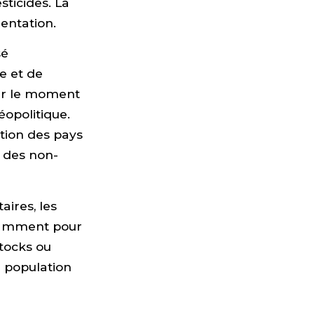
sticides. La
mentation.
sé
e et de
our le moment
éopolitique.
ation des pays
 des non-
aires, les
otamment pour
stocks ou
r population