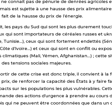
e, ne connait pas de pénurie de denrées agricoles e
 mais est sujette à une hausse des prix alimentaire
fait de la hausse du prix de l’énergie.
ait, les pays du Sud qui sont les plus durement touc
eux qui sont importateurs de céréales russes et uk
e, Tunisie…), ceux qui sont fortement endettés (Sén
ôte d’Ivoire…) et ceux qui sont en conflit ou expo
limatiques (Mali, Yémen, Afghanistan…) ; cette si
des tensions sociales majeures.
ortir de cette crise est donc triple, il convient à la f
prix, de renforcer la capacité des États à y faire f
pacts sur les populations les plus vulnérables. Cette
mande des actions d’urgence à prendre au cours 
is qui ne peuvent être coordonnées que dans un 