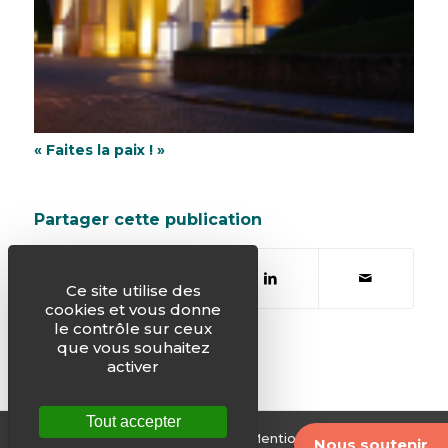
« Faites la paix ! »
Partager cette publication
Ce site utilise des
cookies et vous donne
le contrôle sur ceux
que vous souhaitez
activer
Tout accepter
© Justice & Paix -
Plan du site
-
Mentions légales
-
Nous soutenir